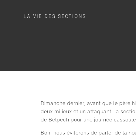
LA VIE DES SECTIONS
Dimanche dernier, avant que le père N
deux milieux et un attaquant, la secti
de Belpech pour une journée cassoul
Bon, nous éviterons de parler de la no