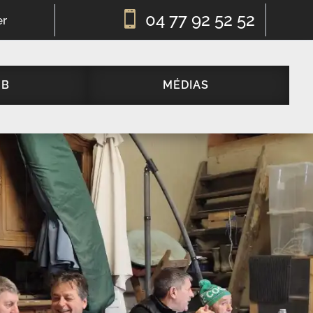

04 77 92 52 52
er
UB
MÉDIAS