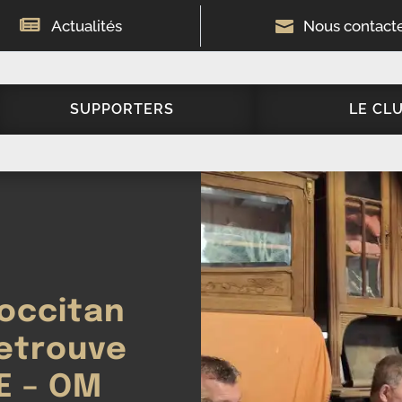

Actualités

Nous contact
SUPPORTERS
LE CL
occitan
retrouve
E – OM