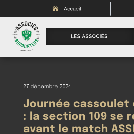

Accueil
LES ASSOCIÉS
27 décembre 2024
Journée cassoulet 
: la section 109 se 
avant le match ASS