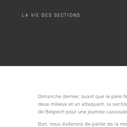
LA VIE DES SECTIONS
Dimanche dernier, avant que le père N
deux milieux et un attaquant, la secti
de Belpech pour une journée cassoul
Bon, nous éviterons de parler de la no