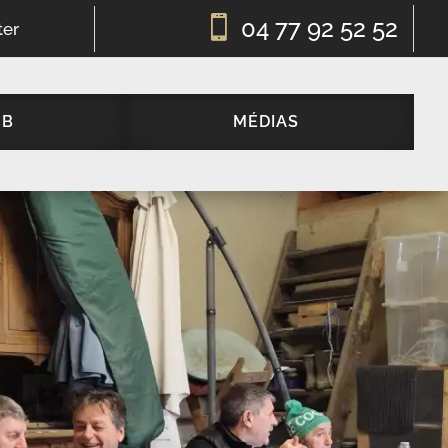

04 77 92 52 52
ter
UB
MÉDIAS