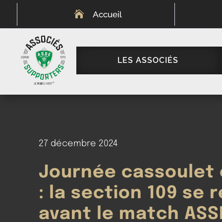

Accueil
LES ASSOCIÉS
27 décembre 2024
Journée cassoulet 
: la section 109 se 
avant le match ASS