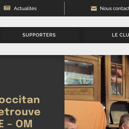

Actualités

Nous contac
SUPPORTERS
LE CL
occitan
retrouve
E – OM