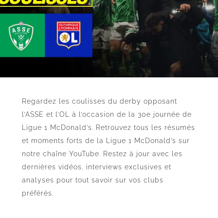
Regardez les coulisses du derby opposant
l’ASSE et l’OL à l’occasion de la 30e journée de
Ligue 1 McDonald’s. Retrouvez tous les résumés
et moments forts de la Ligue 1 McDonald’s sur
notre chaîne YouTube. Restez à jour avec les
dernières vidéos, interviews exclusives et
analyses pour tout savoir sur vos clubs
préférés.