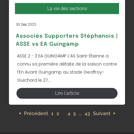
La vie des sections
30 Sep 2025
Associés Supporters Stéphanois |
ASSE vs EA Guingamp
ASSE 2 - 3 EA GUINGAMP L’AS Saint-Étienne a
connu sa première défaite de la saison contre
l’En Avant Guingamp au stade Geoffroy-
Guichard le 27...
Lire l'article
Précédent
1
2
3
4
5
…
43
Suivant