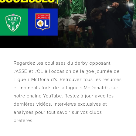
Regardez les coulisses du derby opposant
l’ASSE et l’OL à l’occasion de la 30e journée de
Ligue 1 McDonald’s. Retrouvez tous les résumés
et moments forts de la Ligue 1 McDonald’s sur
notre chaîne YouTube. Restez à jour avec les
dernières vidéos, interviews exclusives et
analyses pour tout savoir sur vos clubs
préférés.