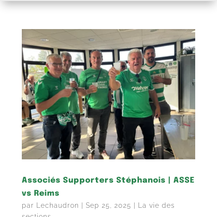
Associés Supporters Stéphanois | ASSE
vs Reims
par
Lechaudron
|
Sep 25, 2025
|
La vie des
sections