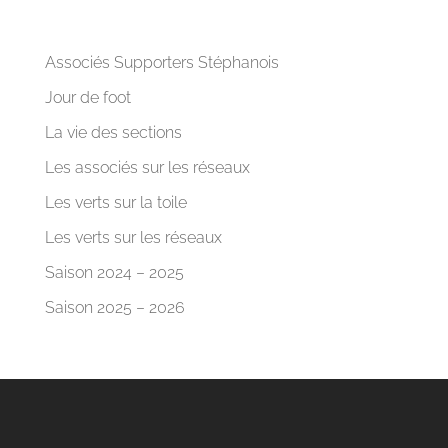
Associés Supporters Stéphanois
Jour de foot
La vie des sections
Les associés sur les réseaux
Les verts sur la toile
Les verts sur les réseaux
Saison 2024 – 2025
Saison 2025 – 2026