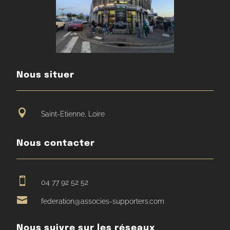
Nous situer

Saint-Etienne, Loire
Nous contacter

04 77 92 52 52

federation@associes-supporters.com
Nous suivre sur les réseaux