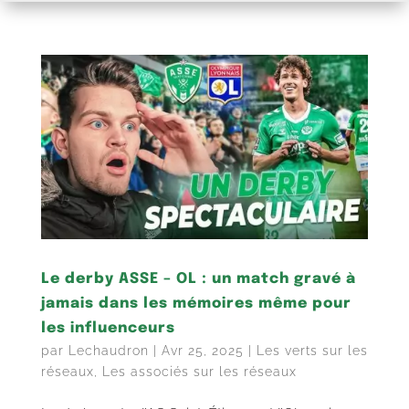
Le derby ASSE – OL : un match gravé à
jamais dans les mémoires même pour
les influenceurs
par
Lechaudron
|
Avr 25, 2025
|
Les verts sur les
réseaux
,
Les associés sur les réseaux