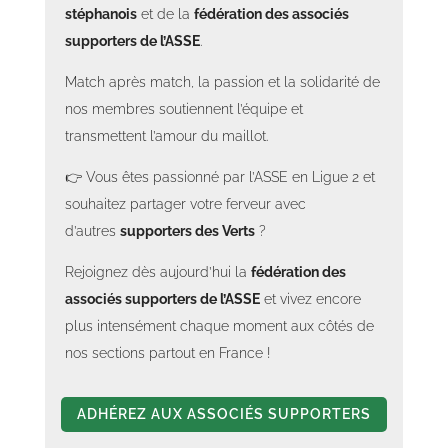
stéphanois
et de la
fédération des associés
supporters de l’ASSE
.
Match après match, la passion et la solidarité de
nos membres soutiennent l’équipe et
transmettent l’amour du maillot.
👉 Vous êtes passionné par l’ASSE en Ligue 2 et
Section 242 - Lou Peirou - ASSE - Grenoble - Août 2025
Section 242 - Lou Peirou - ASSE - Grenoble - Août 2025
souhaitez partager votre ferveur avec
d’autres
supporters des Verts
?
Rejoignez dès aujourd’hui la
fédération des
associés supporters de l’ASSE
et vivez encore
plus intensément chaque moment aux côtés de
nos sections partout en France !
ADHÉREZ AUX ASSOCIÉS SUPPORTERS