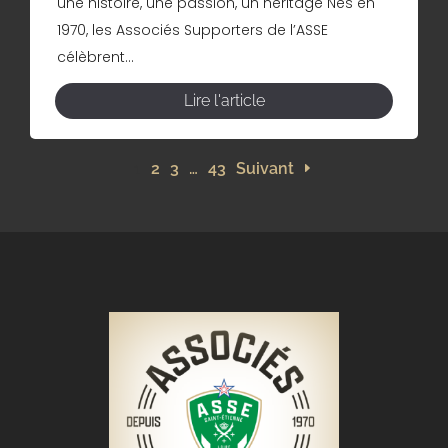
une histoire, une passion, un héritage Nés en
1970, les Associés Supporters de l’ASSE
célèbrent...
Lire l'article
1
2
3
…
43
Suivant