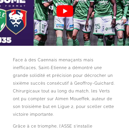
Face à des Caennais menaçants mais
inefficaces, Saint-Etienne a démontré une
grande solidité et précision pour décrocher un
sixième succès consécutif à Geoffroy-Guichard.
Chirurgicaux tout au long du match, les Verts
ont pu compter sur Aïmen Moueffek, auteur de
son troisième but en Ligue 2, pour sceller cette
victoire importante.
Grâce à ce triomphe, l’ASSE s’installe