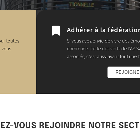
Adhérer à la fédératio

our toutes
Si vous avez envie de vivre des ém
e vous
commune, celle des verts de l’AS Sai
associés, c’est aussi avant tout une h
REJOIGN
EZ-VOUS REJOINDRE NOTRE SECT