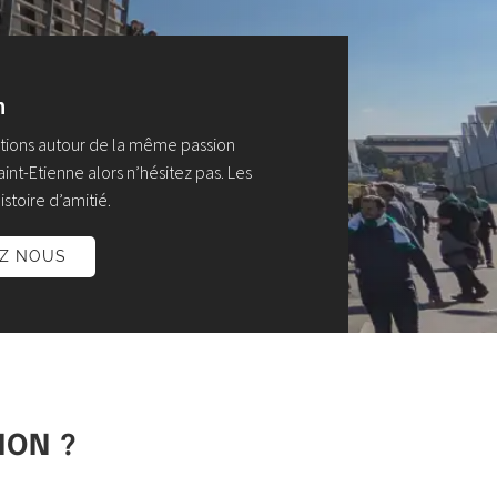
n
otions autour de la même passion
nt-Etienne alors n’hésitez pas. Les
istoire d’amitié.
EZ NOUS
ION ?