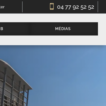

04 77 92 52 52
ter
UB
MÉDIAS