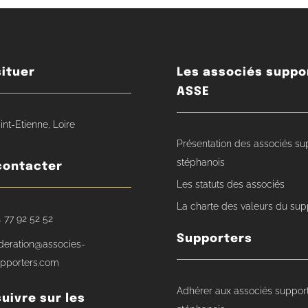
ituer
Les associés suppo
ASSE
int-Etienne, Loire
Présentation des associés su
stéphanois
contacter
Les statuts des associés
La charte des valeurs du sup
 77 92 52 52
Supporters
deration@associes-
pporters.com
Adhérer aux associés suppor
uivre sur les