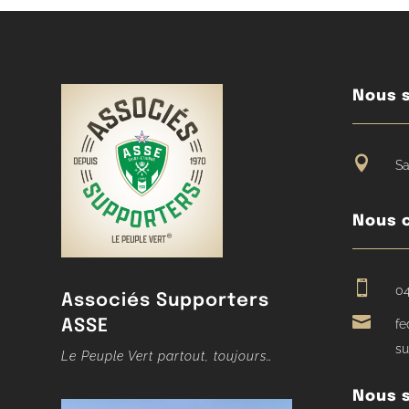
Nous s

Sa
Nous 

04
Associés Supporters

ASSE
fe
su
Le Peuple Vert partout, toujours…
Nous s