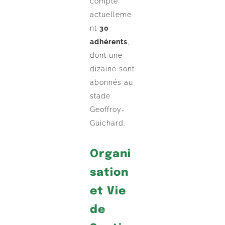
compte
actuelleme
nt
30
adhérents
,
dont une
dizaine sont
abonnés au
stade
Geoffroy-
Guichard.
Organi
sation
et Vie
de