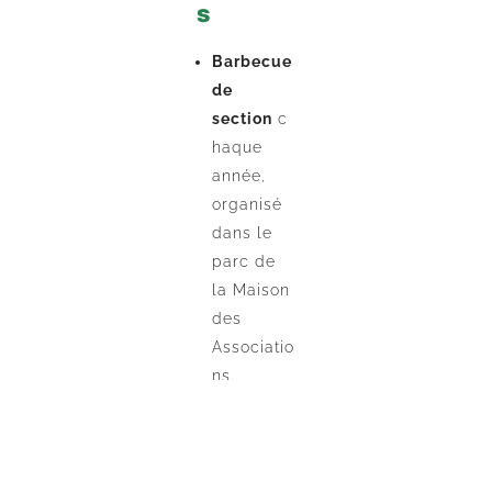
s
Barbecue
de
section
c
haque
année,
organisé
dans le
parc de
la Maison
des
Associatio
ns.
Participat
ion à la
fête de la
rigotte et