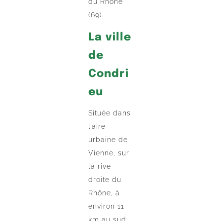
du Rhône
(69).
La ville
de
Condri
eu
Située dans
l’aire
urbaine de
Vienne, sur
la rive
droite du
Rhône, à
environ 11
km au sud