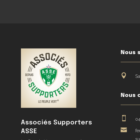
Nous s

Sa
Nous 

04
Associés Supporters

ASSE
fe
su