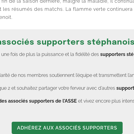
fin de la saison dernière, malgré la maladie, il continua
t les résumés des matchs. La flamme verte continuera d
enoit.
 associés supporters stéphanoi
e fois de plus la puissance et la fidélité des
supporters st
darité de nos membres soutiennent l’équipe et transmettent l’a
ue 2 et souhaitez partager votre ferveur avec d’autres
support
des associés supporters de l’ASSE
et vivez encore plus in
ADHÉREZ AUX ASSOCIÉS SUPPORTERS