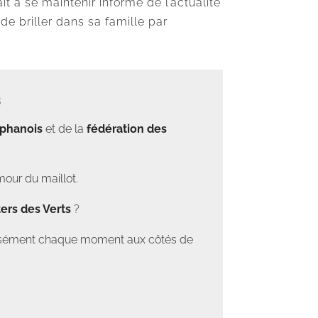
it à se maintenir informé de l’actualité
e briller dans sa famille par
s
éphanois
et de la
fédération des
mour du maillot.
ers des Verts
?
tensément chaque moment aux côtés de