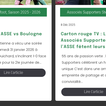
foot
,
Saison 2025 - 2026
Associés Supporters S
8 Déc 2025
ASSE vs Boulogne
Carton rouge TV : 
Associés Supporte
Étienne a vécu une soirée
l’ASSE fêtent leurs
amedi 31 janvier 2026 à
ichard, s’inclinant 1-0 face
55 ans de passion verte : 
pour la 21e journée de...
Supporters célèbrent un h
unique C’est dans une a
Lire l'article
empreinte de partage et 
convivialité...
Lire l'article