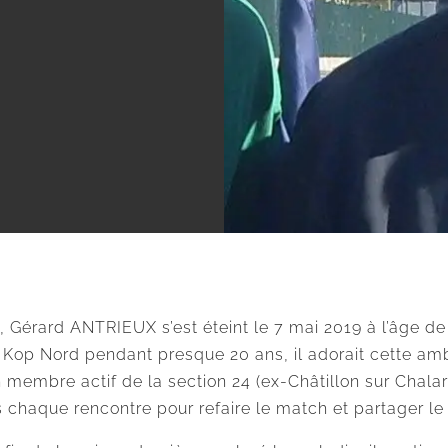
 Gérard ANTRIEUX s’est éteint le 7 mai 2019 à l’âge de 
 Kop Nord pendant presque 20 ans, il adorait cette am
embre actif de la section 24 (ex-Châtillon sur Chalaron
chaque rencontre pour refaire le match et partager le v