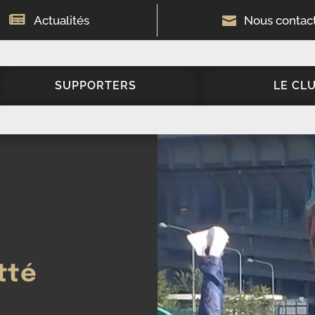

Actualités

Nous contac
SUPPORTERS
LE CL
d
tté