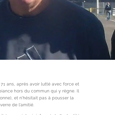
71 ans, après avoir lutté avec force et
biance hors du commun qui y règne. Il
ne), et n’hésitait pas à pousser la
erre de l’amitié.