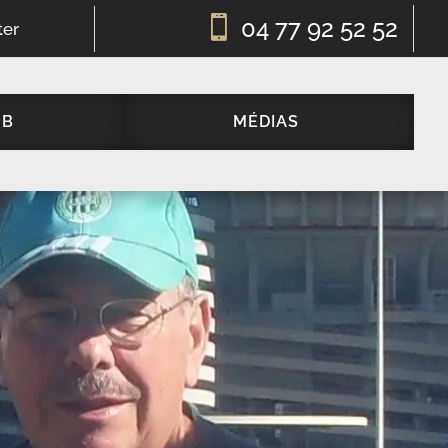

04 77 92 52 52
ter
UB
MÉDIAS