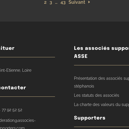
1
2
3
…
43
Suivant
ituer
Les associés suppo
ASSE
int-Etienne, Loire
Présentation des associés su
stéphanois
contacter
Les statuts des associés
La charte des valeurs du sup
 77 92 52 52
Supporters
deration@associes-
pporters.com