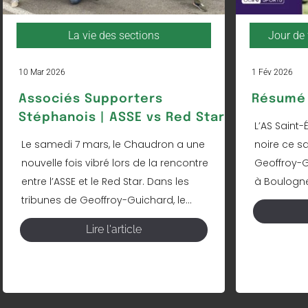
La vie des sections
Jour de 
10 Mar 2026
1 Fév 2026
Associés Supporters
Résumé 
Stéphanois | ASSE vs Red Star
L’AS Saint-
Le samedi 7 mars, le Chaudron a une
noire ce s
nouvelle fois vibré lors de la rencontre
Geoffroy-Gu
entre l’ASSE et le Red Star. Dans les
à Boulogne 
tribunes de Geoffroy-Guichard, le...
Lire l'article