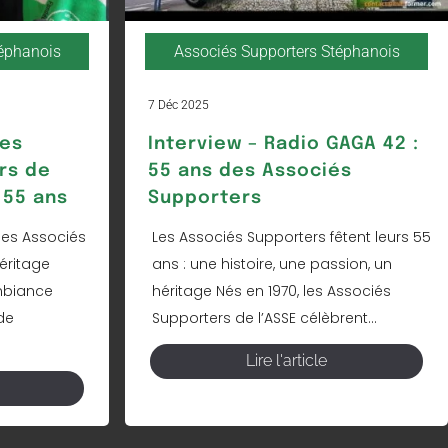
téphanois
Associés Supporters Stéphanois
7 Déc 2025
Les
Interview – Radio GAGA 42 :
rs de
55 ans des Associés
 55 ans
Supporters
les Associés
Les Associés Supporters fêtent leurs 55
éritage
ans : une histoire, une passion, un
mbiance
héritage Nés en 1970, les Associés
de
Supporters de l’ASSE célèbrent...
Lire l'article