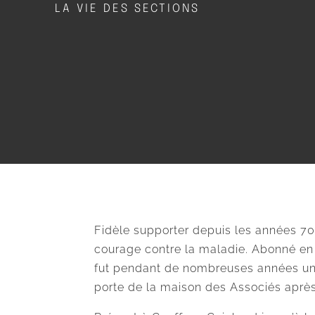
LA VIE DES SECTIONS
Fidèle supporter depuis les années 70,
courage contre la maladie. Abonné en
fut pendant de nombreuses années un m
porte de la maison des Associés après 