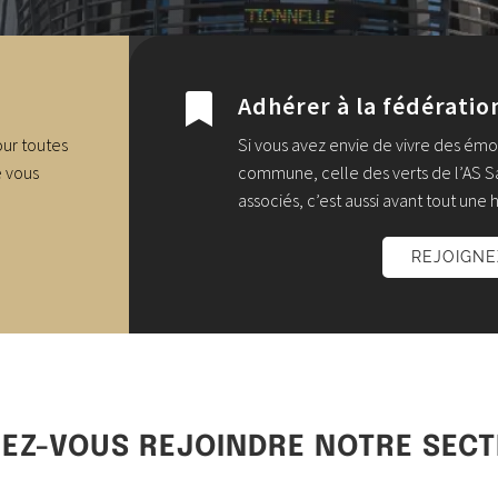
Adhérer à la fédératio

our toutes
Si vous avez envie de vivre des ém
e vous
commune, celle des verts de l’AS Sai
associés, c’est aussi avant tout une h
REJOIGN
EZ-VOUS REJOINDRE NOTRE SECT