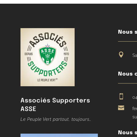
Nous s

Sa
Nous 

04
Associés Supporters

ASSE
fe
su
Le Peuple Vert partout, toujours…
Nous s