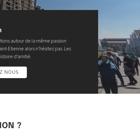
n
otions autour de la même passion
nt-Etienne alors n’hésitez pas. Les
istoire d’amitié.
EZ NOUS
ION ?