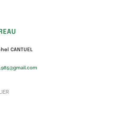
REAU
ichel CANTUEL
l1985@gmail.com
n
LIER