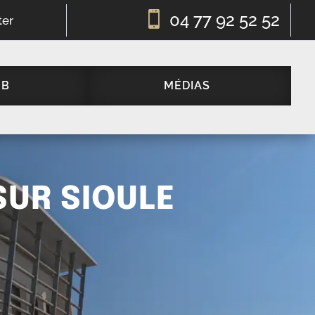

04 77 92 52 52
ter
UB
MÉDIAS
SUR SIOULE