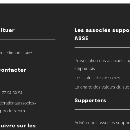
ituer
Les associés suppo
ASSE
int-Etienne, Loire
Présentation des associés su
stéphanois
contacter
Les statuts des associés
La charte des valeurs du sup
 77 92 52 52
Supporters
deration@associes-
pporters.com
Adhérer aux associés suppor
uivre sur les