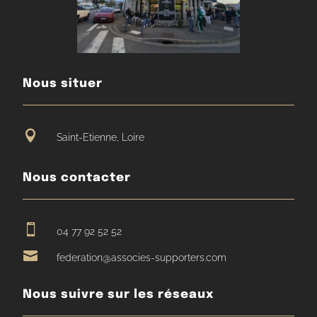
Nous situer

Saint-Etienne, Loire
Nous contacter

04 77 92 52 52

federation@associes-supporters.com
Nous suivre sur les réseaux