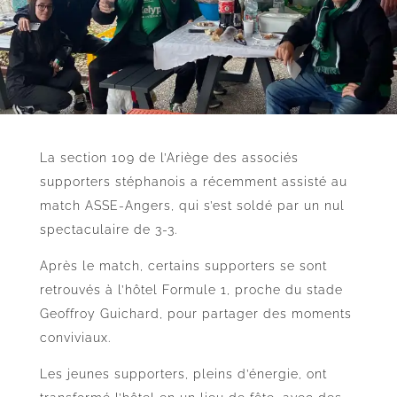
La section 109 de l’Ariège des associés
supporters stéphanois a récemment assisté au
match ASSE-Angers, qui s’est soldé par un nul
spectaculaire de 3-3.
Après le match, certains supporters se sont
retrouvés à l’hôtel Formule 1, proche du stade
Geoffroy Guichard, pour partager des moments
conviviaux.
Les jeunes supporters, pleins d’énergie, ont