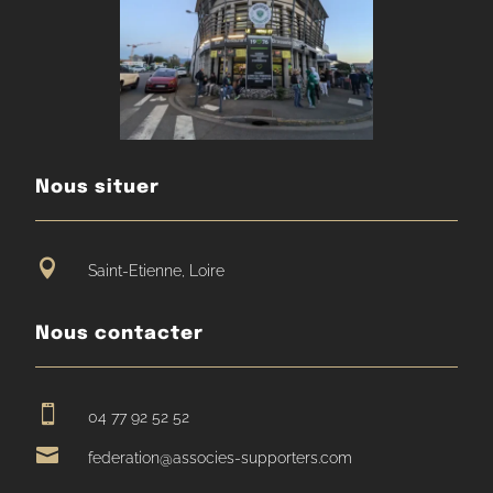
Nous situer

Saint-Etienne, Loire
Nous contacter

04 77 92 52 52

federation@associes-supporters.com