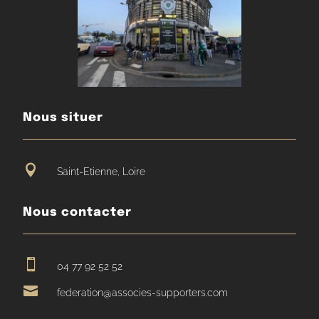
Nous situer

Saint-Etienne, Loire
Nous contacter

04 77 92 52 52

federation@associes-supporters.com