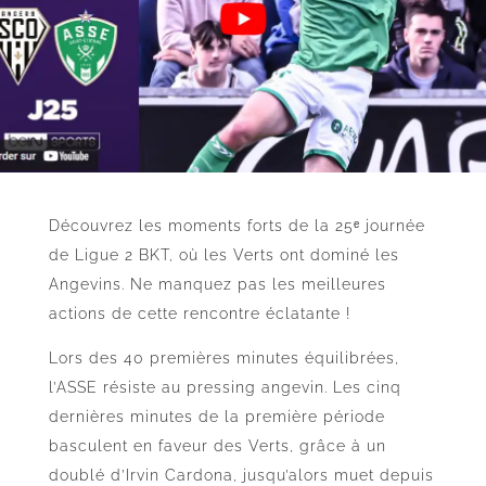
Découvrez les moments forts de la 25ᵉ journée
de Ligue 2 BKT, où les Verts ont dominé les
Angevins. Ne manquez pas les meilleures
actions de cette rencontre éclatante !
Lors des 40 premières minutes équilibrées,
l’ASSE résiste au pressing angevin. Les cinq
dernières minutes de la première période
basculent en faveur des Verts, grâce à un
doublé d’Irvin Cardona, jusqu’alors muet depuis