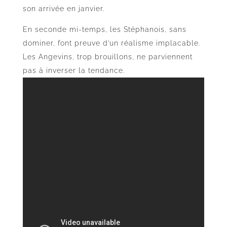
son arrivée en janvier.
En seconde mi-temps, les Stéphanois, sans
dominer, font preuve d’un réalisme implacable.
Les Angevins, trop brouillons, ne parviennent
pas à inverser la tendance.