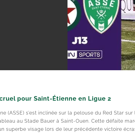
 cruel pour Saint-Étienne en Ligue 2
e (ASSE) s’est inclinée sur la pelouse du Red Star sur l
tableau au Stade Bauer à Saint-Ouen. Cette défaite m
 un superbe visage lors de leur précédente victoire écr