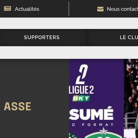

Actualités

Nous contac
SUPPORTERS
LE CL
s ASSE