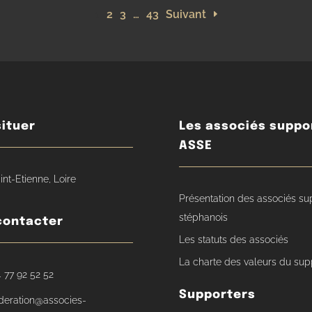
1
2
3
…
43
Suivant
ituer
Les associés suppo
ASSE
int-Etienne, Loire
Présentation des associés su
stéphanois
contacter
Les statuts des associés
La charte des valeurs du sup
 77 92 52 52
Supporters
deration@associes-