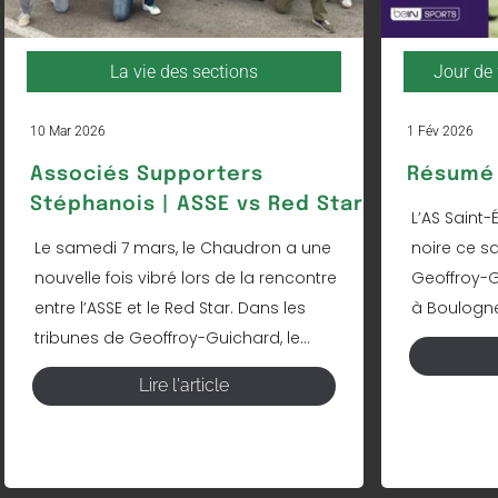
La vie des sections
Jour de 
10 Mar 2026
1 Fév 2026
Associés Supporters
Résumé 
Stéphanois | ASSE vs Red Star
L’AS Saint-
Le samedi 7 mars, le Chaudron a une
noire ce s
nouvelle fois vibré lors de la rencontre
Geoffroy-Gu
entre l’ASSE et le Red Star. Dans les
à Boulogne 
tribunes de Geoffroy-Guichard, le...
Lire l'article