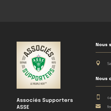
Nous s

Sa
Nous 

04
Associés Supporters

ASSE
fe