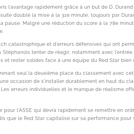
ris l’avantage rapidement grâce à un but de D. Durand à
suite doublé la mise à la 31e minute, toujours par Dura
la pause. Malgré une réduction du score à la 78e minute
e.
ch catastrophique et d’erreurs défensives qui ont per
Stéphanois tenter de réagir, notamment avec l’entrée d
ns et rester solides face à une équipe du Red Star bien
prenant seul la deuxième place du classement avec cette 
r une occasion de s’installer durablement en haut du c
r. Les erreurs individuelles et le manque de réalisme off
r pour l’ASSE qui devra rapidement se remettre en or
ndis que le Red Star capitalise sur sa performance pou