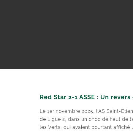
Red Star 2-1 ASSE : Un revers
Le 1er novembre 2025, l’AS Saint-Étienn
de Ligue 2, dans un choc de haut de 
les Verts, qui avaient pourtant affiché