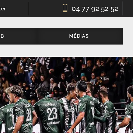

04 77 92 52 52
ter
UB
MÉDIAS