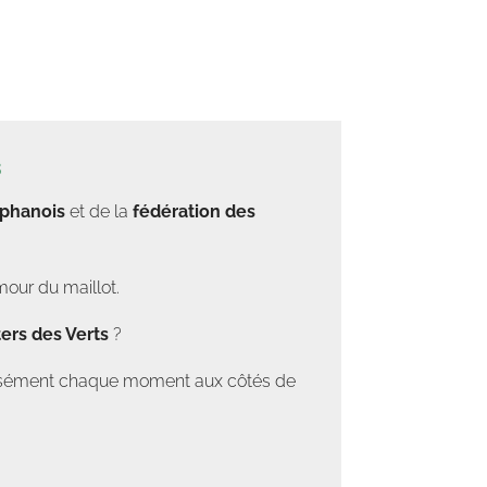
s
éphanois
et de la
fédération des
mour du maillot.
ers des Verts
?
tensément chaque moment aux côtés de