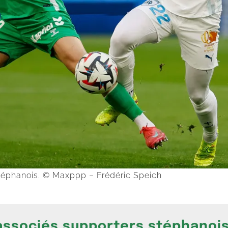
stéphanois. © Maxppp – Frédéric Speich
 associés supporters stéphanoi