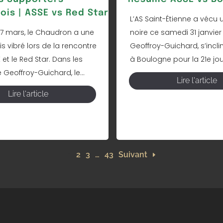
ois | ASSE vs Red Star
L’AS Saint-Étienne a vécu 
7 mars, le Chaudron a une
noire ce samedi 31 janvier
is vibré lors de la rencontre
Geoffroy-Guichard, s’incli
E et le Red Star. Dans les
à Boulogne pour la 21e jou
 Geoffroy-Guichard, le...
Lire l'article
Lire l'article
1
2
3
…
43
Suivant