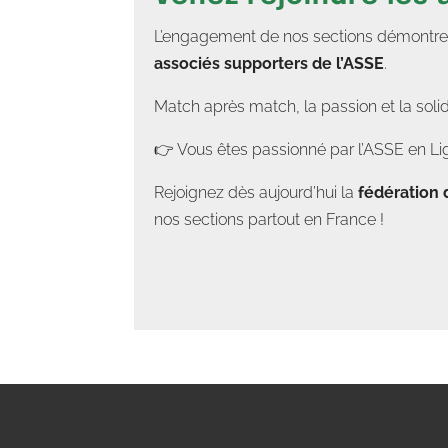
L’engagement de nos sections démontre un
associés supporters de l’ASSE
.
Match après match, la passion et la soli
👉 Vous êtes passionné par l’ASSE en Lig
Rejoignez dès aujourd’hui la
fédération 
nos sections partout en France !