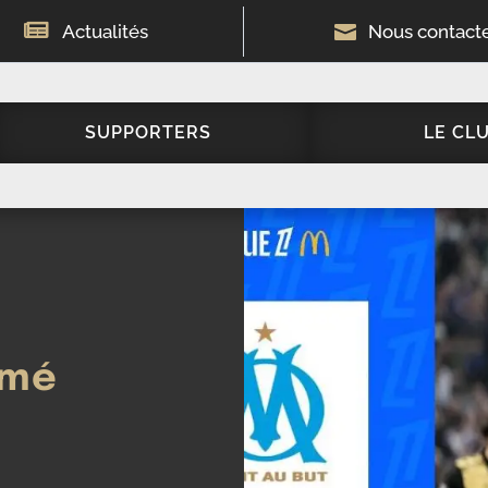

Actualités

Nous contact
SUPPORTERS
LE CL
umé