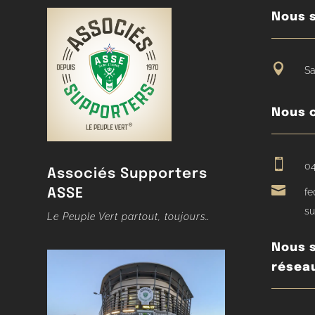
Nous s

Sa
Nous 

04
Associés Supporters

ASSE
fe
su
Le Peuple Vert partout, toujours…
Nous s
résea