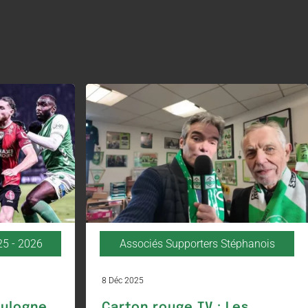
25 - 2026
Associés Supporters Stéphanois
8 Déc 2025
oulogne
Carton rouge TV : Les