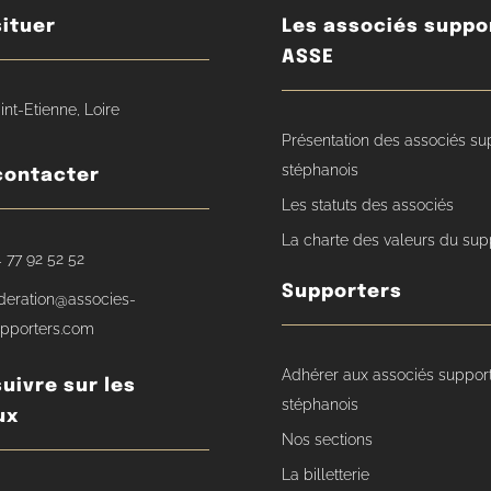
ituer
Les associés suppo
ASSE
int-Etienne, Loire
Présentation des associés su
stéphanois
contacter
Les statuts des associés
La charte des valeurs du sup
 77 92 52 52
Supporters
deration@associes-
pporters.com
Adhérer aux associés suppor
uivre sur les
stéphanois
ux
Nos sections
La billetterie