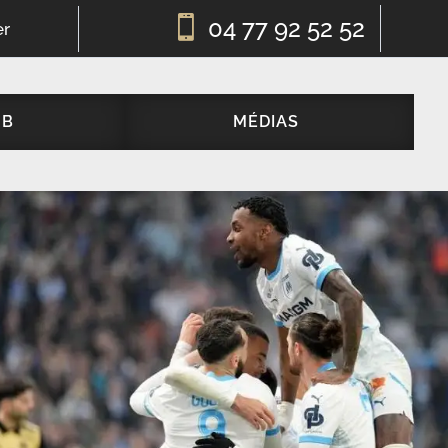

04 77 92 52 52
er
UB
MÉDIAS