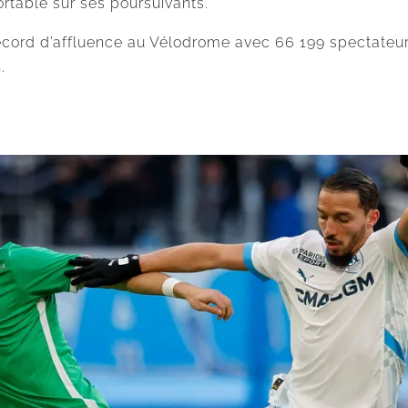
rtable sur ses poursuivants.
cord d’affluence au Vélodrome avec 66 199 spectateurs
.