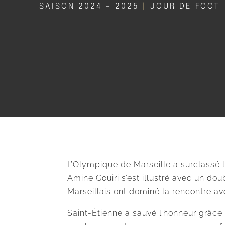
SAISON 2024 – 2025
|
JOUR DE FOOT
L’Olympique de Marseille a surclassé l
Amine Gouiri s’est illustré avec un d
Marseillais ont dominé la rencontre av
Saint-Étienne a sauvé l’honneur grâce 