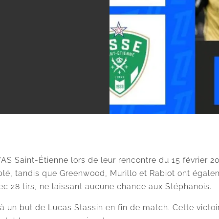
’AS Saint-Étienne lors de leur rencontre du 15 février 
oublé, tandis que Greenwood, Murillo et Rabiot ont égal
ec 28 tirs, ne laissant aucune chance aux Stéphanois.
à un but de Lucas Stassin en fin de match. Cette victo