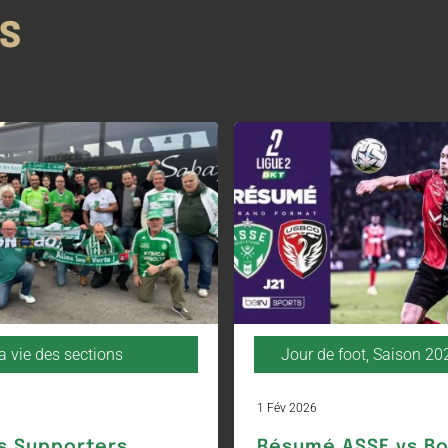
NS
a vie des sections
Jour de foot
,
Saison 20
1 Fév 2026
s Supporters
Résumé ASSE vs B