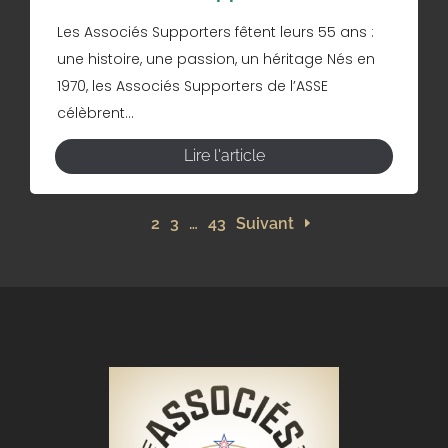
Les Associés Supporters fêtent leurs 55 ans :
une histoire, une passion, un héritage Nés en
1970, les Associés Supporters de l’ASSE
célèbrent...
Lire l'article
1
2
3
…
43
Suivant