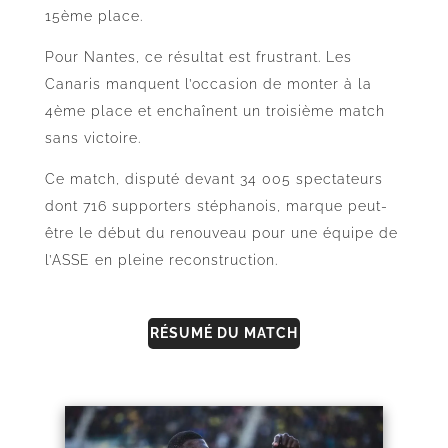
15ème place.
Pour Nantes, ce résultat est frustrant. Les
Canaris manquent l’occasion de monter à la
4ème place et enchaînent un troisième match
sans victoire.
Ce match, disputé devant 34 005 spectateurs
dont 716 supporters stéphanois, marque peut-
être le début du renouveau pour une équipe de
l’ASSE en pleine reconstruction.
RÉSUMÉ DU MATCH