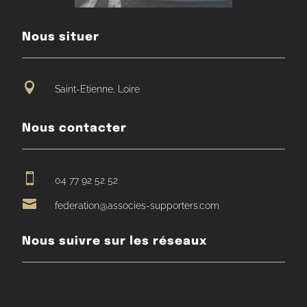
Nous situer

Saint-Etienne, Loire
Nous contacter

04 77 92 52 52

federation@associes-supporters.com
Nous suivre sur les réseaux