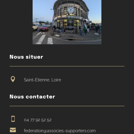
Nous situer

Saint-Etienne, Loire
Nous contacter

04 77 92 52 52

federation@associes-supporters.com