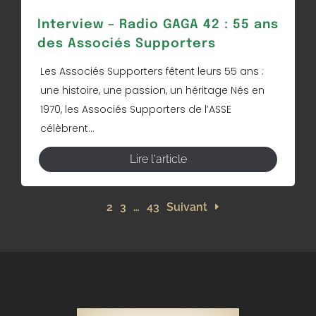
Interview – Radio GAGA 42 : 55 ans
des Associés Supporters
Les Associés Supporters fêtent leurs 55 ans :
une histoire, une passion, un héritage Nés en
1970, les Associés Supporters de l’ASSE
célèbrent...
Lire l'article
1
2
3
…
43
Suivant