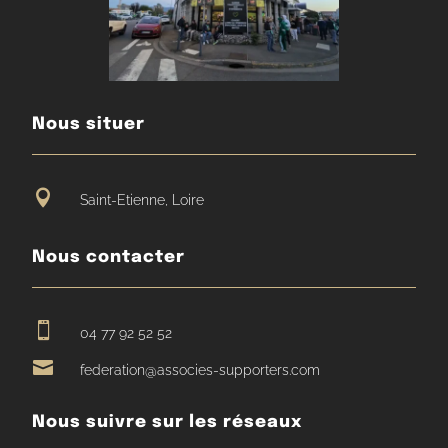
Nous situer

Saint-Etienne, Loire
Nous contacter

04 77 92 52 52

federation@associes-supporters.com
Nous suivre sur les réseaux