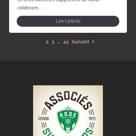
célèbrent...
Lire l'article
1
2
3
…
43
Suivant