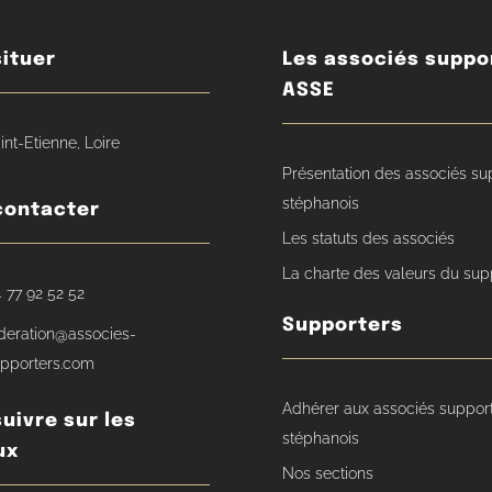
ituer
Les associés suppo
ASSE
int-Etienne, Loire
Présentation des associés su
stéphanois
contacter
Les statuts des associés
La charte des valeurs du sup
 77 92 52 52
Supporters
deration@associes-
pporters.com
Adhérer aux associés suppor
uivre sur les
stéphanois
ux
Nos sections