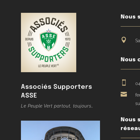
Nous s

Sa
Nous 

04
Associés Supporters

ASSE
fe
su
Le Peuple Vert partout, toujours…
Nous s
résea