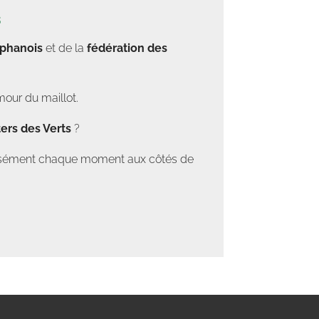
s
éphanois
et de la
fédération des
mour du maillot.
ers des Verts
?
tensément chaque moment aux côtés de