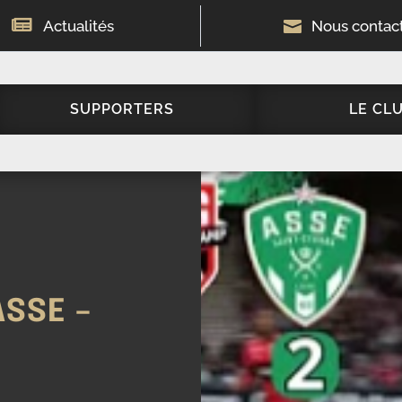

Actualités

Nous contac
SUPPORTERS
LE CL
ASSE –