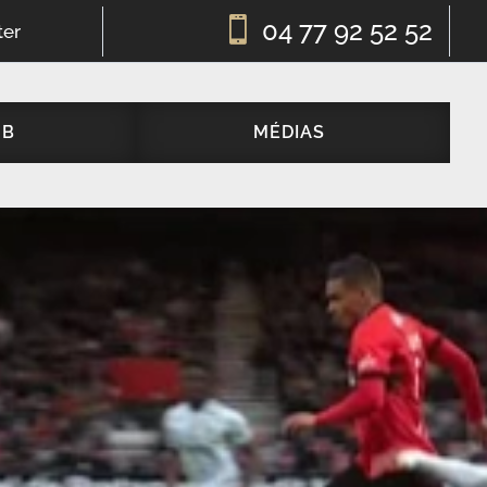

04 77 92 52 52
ter
UB
MÉDIAS