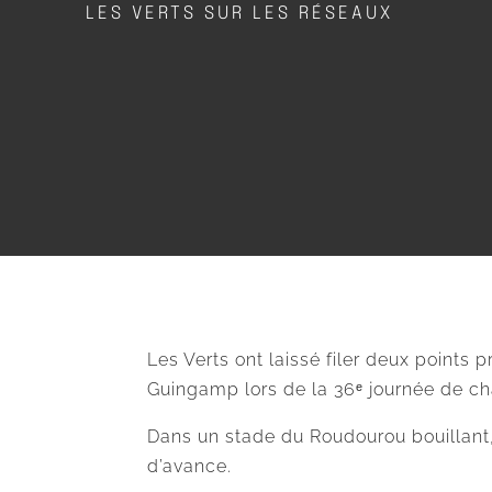
LES VERTS SUR LES RÉSEAUX
Les Verts ont laissé filer deux points
Guingamp lors de la 36ᵉ journée de c
Dans un stade du Roudourou bouillant
d’avance.