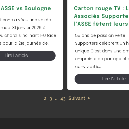
ASSE vs Boulogne
Carton rouge TV : 
Associés Supporte
Étienne a vécu une soirée
l’ASSE fêtent leurs
amedi 31 janvier 2026 à
ichard, s’inclinant 1-0 face
55 ans de passion verte : 
pour la 21e journée de...
Supporters célèbrent un h
unique C’est dans une a
Lire l'article
empreinte de partage et 
convivialité...
Lire l'article
1
2
3
…
43
Suivant