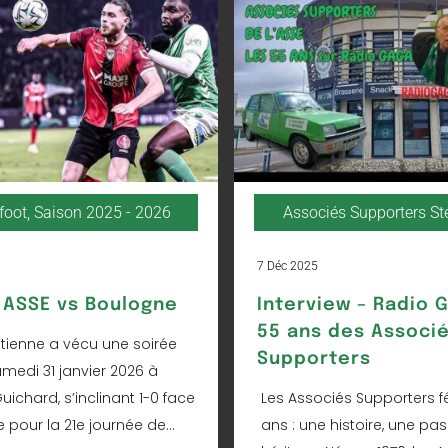
foot
,
Saison 2025 - 2026
Associés Supporters S
7 Déc 2025
ASSE vs Boulogne
Interview – Radio G
55 ans des Associ
Étienne a vécu une soirée
Supporters
amedi 31 janvier 2026 à
ichard, s’inclinant 1-0 face
Les Associés Supporters fê
pour la 21e journée de...
ans : une histoire, une pas