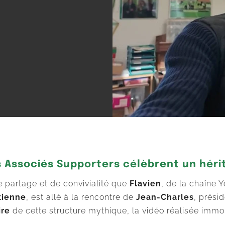
es Associés Supporters célèbrent un hér
 partage et de convivialité que
Flavien
, de la chaîne
tienne
, est allé à la rencontre de
Jean-Charles
, prési
ire
de cette structure mythique, la vidéo réalisée imm