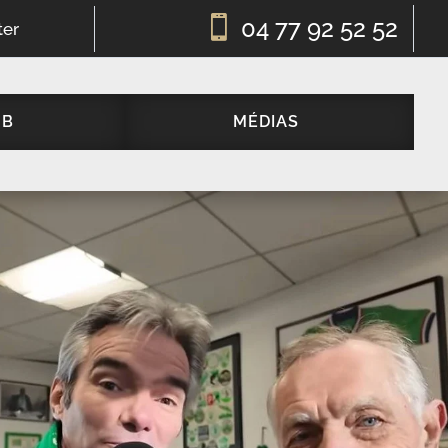

04 77 92 52 52
ter
UB
MÉDIAS