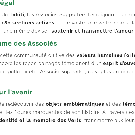
 égal
s de
Tahiti
, les Associés Supporters témoignent d’un en
e
180 sections actives
, cette vaste toile verte incarne
par une même devise :
soutenir et transmettre l’amour
l’âme des Associés
, cette communauté cultive des
valeurs humaines fort
encore les repas partagés témoignent d’un
esprit d’ouv
ppelle : « être Associé Supporter, c’est plus qu’aimer l
 l’avenir
 de redécouvrir des
objets emblématiques
et des
témo
t les figures marquantes de son histoire. À travers ce
identité et la mémoire des Verts
, transmettre aux jeu