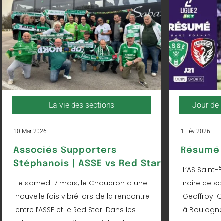
La vie des sections
Jour de 
10 Mar 2026
1 Fév 2026
Associés Supporters
Résumé 
Stéphanois | ASSE vs Red Star
L’AS Saint-
Le samedi 7 mars, le Chaudron a une
noire ce s
nouvelle fois vibré lors de la rencontre
Geoffroy-Gu
entre l’ASSE et le Red Star. Dans les
à Boulogne 