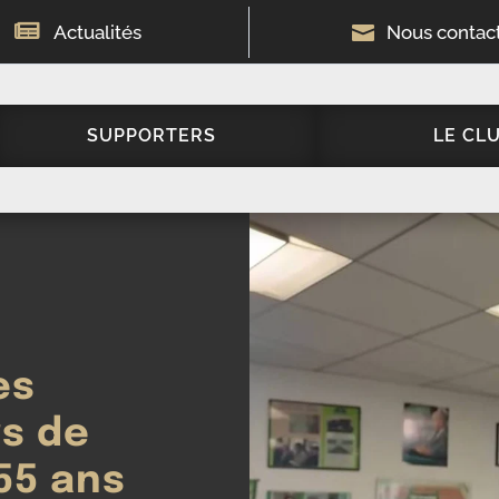

Actualités

Nous contac
SUPPORTERS
LE CL
es
s de
 55 ans