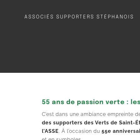
ASSOCIÉS SUPPORTERS STÉPHANOIS
55 ans de passion verte : l
C’est dans une ambiance empreinte de
des supporters des Verts de Saint-É
l’ASSE
. À l’occasion du
55e anniversa
et en symboles.