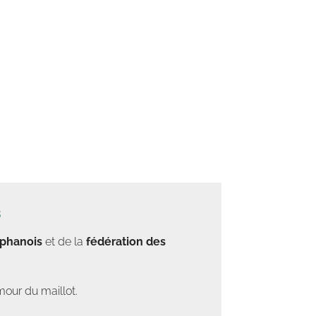
s
éphanois
et de la
fédération des
mour du maillot.