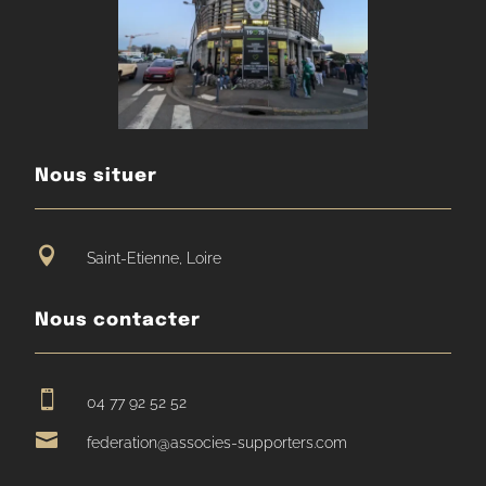
Nous situer

Saint-Etienne, Loire
Nous contacter

04 77 92 52 52

federation@associes-supporters.com