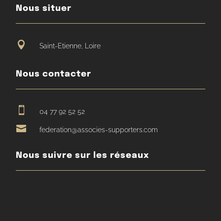
Nous situer

Saint-Etienne, Loire
Nous contacter

04 77 92 52 52

federation@associes-supporters.com
Nous suivre sur les réseaux