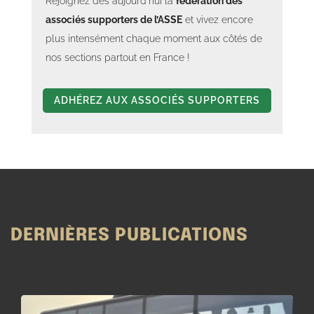
Rejoignez dès aujourd’hui la
fédération des
associés supporters de l’ASSE
et vivez encore
plus intensément chaque moment aux côtés de
nos sections partout en France !
ADHÉREZ AUX ASSOCIÉS SUPPORTERS
DERNIÈRES PUBLICATIONS