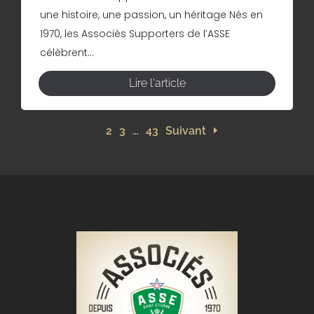
une histoire, une passion, un héritage Nés en
1970, les Associés Supporters de l’ASSE
célèbrent...
Lire l'article
1
2
3
…
43
Suivant