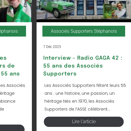
téphanois
Associés Supporters Stéphanois
7 Déc 2025
Les
Interview – Radio GAGA 42 :
rs de
55 ans des Associés
 55 ans
Supporters
les Associés
Les Associés Supporters fêtent leurs 55
éritage
ans : une histoire, une passion, un
mbiance
héritage Nés en 1970, les Associés
de
Supporters de l’ASSE célèbrent...
Lire l'article