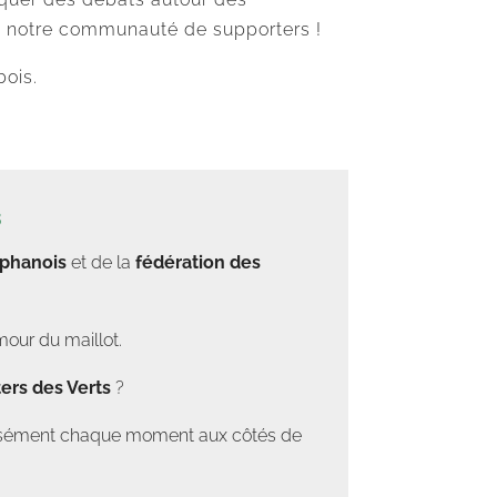
z notre communauté de supporters !
ois.
s
éphanois
et de la
fédération des
mour du maillot.
ers des Verts
?
tensément chaque moment aux côtés de