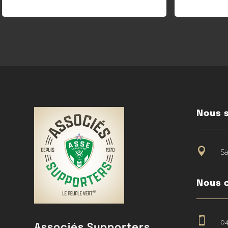
Nous s

Sa
Nous 

04
Associés Supporters