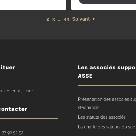
1
2
3
…
43
Suivant
ituer
Les associés suppo
ASSE
int-Etienne, Loire
Présentation des associés su
stéphanois
contacter
Les statuts des associés
La charte des valeurs du sup
 77 92 52 52