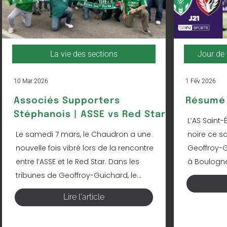
La vie des sections
Jour de 
10 Mar 2026
1 Fév 2026
Associés Supporters
Résumé 
Stéphanois | ASSE vs Red Star
L’AS Saint-
Le samedi 7 mars, le Chaudron a une
noire ce s
nouvelle fois vibré lors de la rencontre
Geoffroy-Gu
entre l’ASSE et le Red Star. Dans les
à Boulogne 
tribunes de Geoffroy-Guichard, le...
Lire l'article