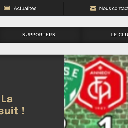

Actualités

Nous contac
SUPPORTERS
LE CL
 La
uit !