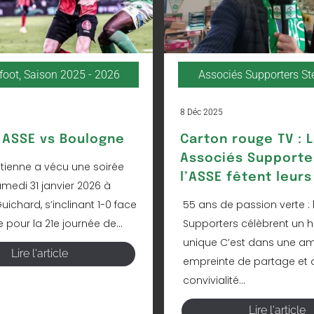
foot
,
Saison 2025 - 2026
Associés Supporters S
8 Déc 2025
ASSE vs Boulogne
Carton rouge TV : 
Associés Supporte
Étienne a vécu une soirée
l’ASSE fêtent leurs
amedi 31 janvier 2026 à
ichard, s’inclinant 1-0 face
55 ans de passion verte : 
pour la 21e journée de...
Supporters célèbrent un h
unique C’est dans une a
Lire l'article
empreinte de partage et 
convivialité...
Lire l'article