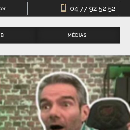

04 77 92 52 52
ter
UB
MÉDIAS