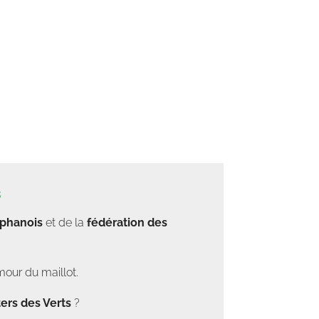
s
éphanois
et de la
fédération des
mour du maillot.
ers des Verts
?