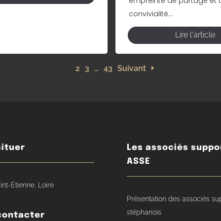
empreinte de partage et 
convivialité...
Lire l'article
1
2
3
…
43
Suivant
ituer
Les associés suppo
ASSE
int-Etienne, Loire
Présentation des associés su
stéphanois
contacter