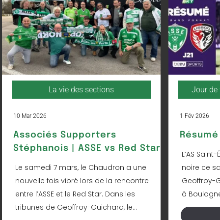
La vie des sections
Jour de 
10 Mar 2026
1 Fév 2026
Associés Supporters
Résumé 
Stéphanois | ASSE vs Red Star
L’AS Saint-
Le samedi 7 mars, le Chaudron a une
noire ce s
nouvelle fois vibré lors de la rencontre
Geoffroy-Gu
entre l’ASSE et le Red Star. Dans les
à Boulogne 
tribunes de Geoffroy-Guichard, le...