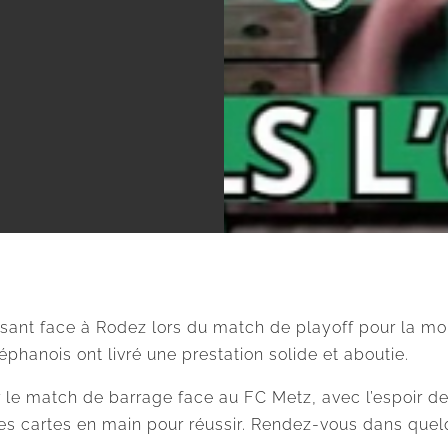
posant face à Rodez lors du match de playoff pour la m
éphanois ont livré une prestation solide et aboutie.
 le match de barrage face au FC Metz, avec l’espoir de r
les cartes en main pour réussir. Rendez-vous dans quelq