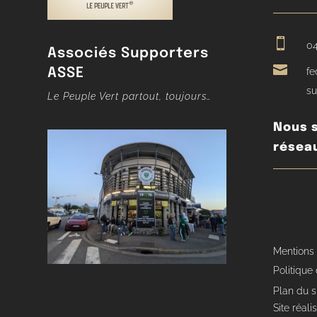

04
Associés Supporters

ASSE
fe
su
Le Peuple Vert partout, toujours…
Nous s
résea
Mentions
Politique 
Plan du s
Site réal