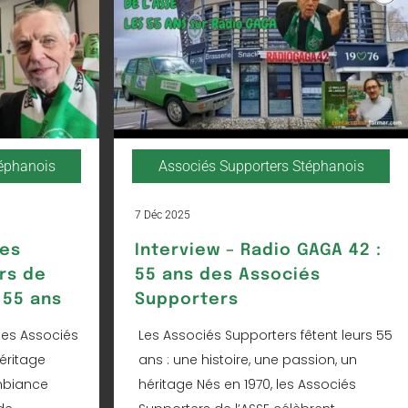
téphanois
Associés Supporters Stéphanois
7 Déc 2025
Les
Interview – Radio GAGA 42 :
rs de
55 ans des Associés
 55 ans
Supporters
les Associés
Les Associés Supporters fêtent leurs 55
éritage
ans : une histoire, une passion, un
mbiance
héritage Nés en 1970, les Associés