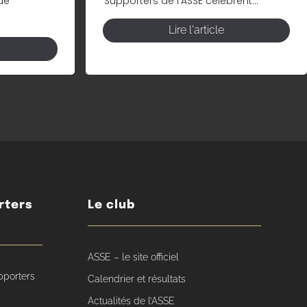
de
Supporters de l’ASSE célèbrent...
Lire l'article
rters
Le club
ASSE – le site officiel
pporters
Calendrier et résultats
Actualités de l’ASSE