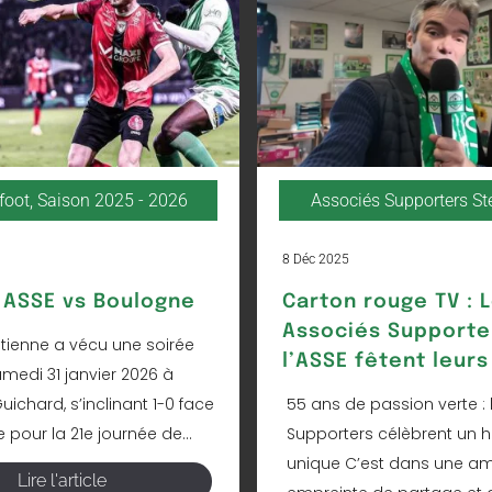
foot
,
Saison 2025 - 2026
Associés Supporters S
8 Déc 2025
ASSE vs Boulogne
Carton rouge TV : 
Associés Supporte
Étienne a vécu une soirée
l’ASSE fêtent leurs
amedi 31 janvier 2026 à
ichard, s’inclinant 1-0 face
55 ans de passion verte : 
pour la 21e journée de...
Supporters célèbrent un h
unique C’est dans une a
Lire l'article