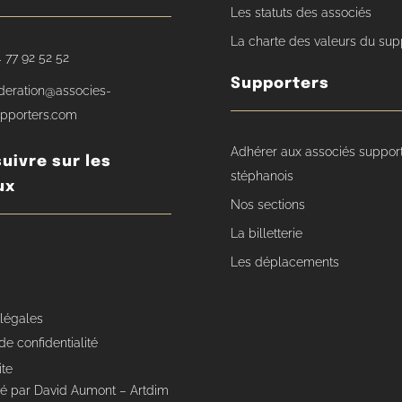
Les statuts des associés
La charte des valeurs du sup
 77 92 52 52
Supporters
deration@associes-
pporters.com
Adhérer aux associés suppor
uivre sur les
stéphanois
ux
Nos sections
La billetterie
Les déplacements
 légales
de confidentialité
ite
isé par David Aumont – Artdim