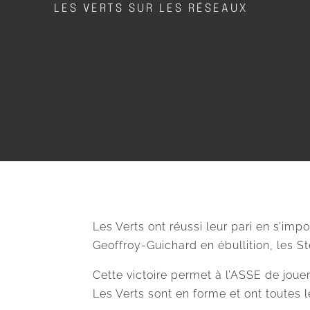
LES VERTS SUR LES RÉSEAUX
Les Verts ont réussi leur pari en s’im
Geoffroy-Guichard en ébullition, les St
Cette victoire permet à l’ASSE de jouer
Les Verts sont en forme et ont toutes 