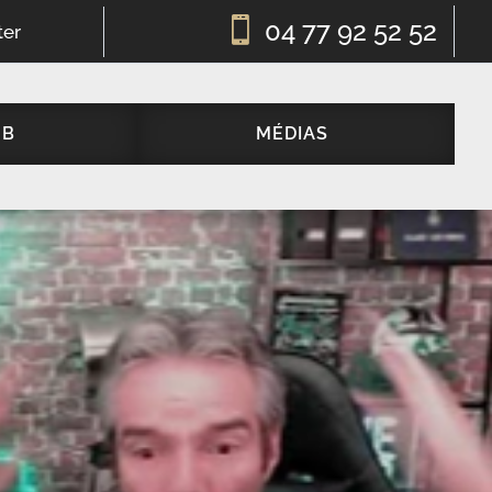

04 77 92 52 52
ter
UB
MÉDIAS