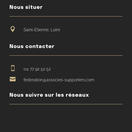
Nous situer

Saint-Etienne, Loire
Nous contacter

04 77 92 52 52

federation@associes-supporters.com
Nous suivre sur les réseaux