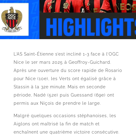
L’AS Saint-Étienne s’est incliné 1-3 face à l’OGC
Nice le 1er mars 2025 à Geoffroy-Guichard.
Après une ouverture du score rapide de Rosario
pour Nice (10e), les Verts ont égalisé grâce à
Stassin à la 32e minute. Mais en seconde
période, Nadé (52e) puis Guessand (69e) ont
permis aux Niçois de prendre le large.
Malgré quelques occasions stéphanoises, les
Aiglons ont maîtrisé la fin de match et
enchaînent une quatrième victoire consécutive.