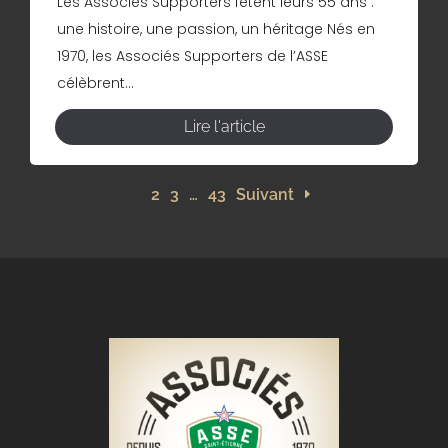
Les Associés Supporters fêtent leurs 55 ans :
une histoire, une passion, un héritage Nés en
1970, les Associés Supporters de l’ASSE
célèbrent...
Lire l'article
1
2
3
…
43
Suivant