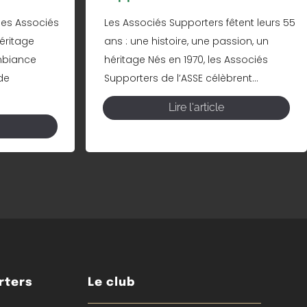
les Associés
Les Associés Supporters fêtent leurs 55
éritage
ans : une histoire, une passion, un
mbiance
héritage Nés en 1970, les Associés
de
Supporters de l’ASSE célèbrent...
Lire l'article
rters
Le club