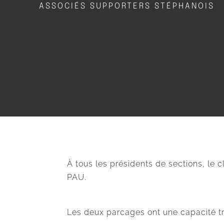
ASSOCIÉS SUPPORTERS STÉPHANOIS
À tous les présidents de sections, 
PAU.
Les deux parcages ont une capacité trè