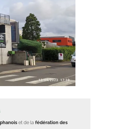
s
éphanois
et de la
fédération des