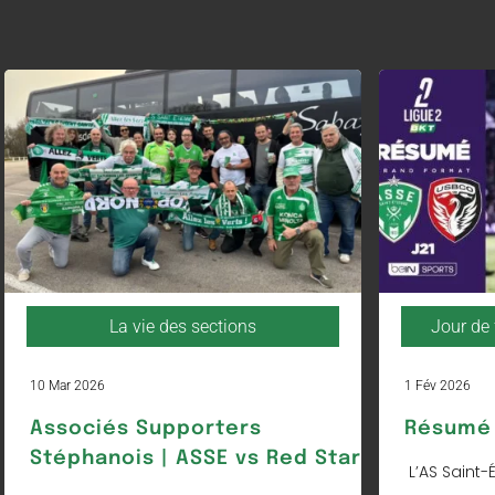
La vie des sections
Jour de 
10 Mar 2026
1 Fév 2026
Associés Supporters
Résumé 
Stéphanois | ASSE vs Red Star
L’AS Saint-