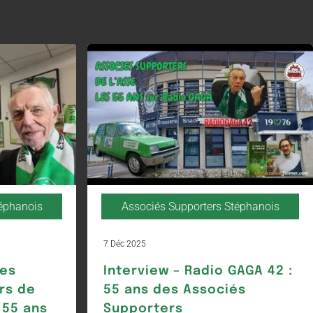
téphanois
Associés Supporters Stéphanois
7 Déc 2025
Les
Interview – Radio GAGA 42 :
rs de
55 ans des Associés
 55 ans
Supporters