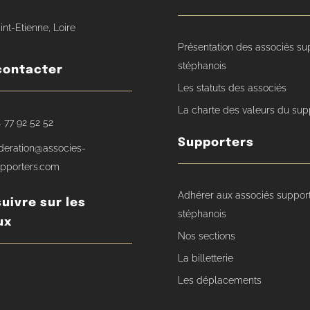
int-Etienne, Loire
Présentation des associés su
stéphanois
contacter
Les statuts des associés
La charte des valeurs du sup
 77 92 52 52
Supporters
deration@associes-
pporters.com
Adhérer aux associés suppor
uivre sur les
stéphanois
ux
Nos sections
La billetterie
Les déplacements