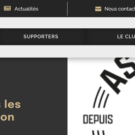

Actualités

Nous contac
SUPPORTERS
LE CL
 les
ion