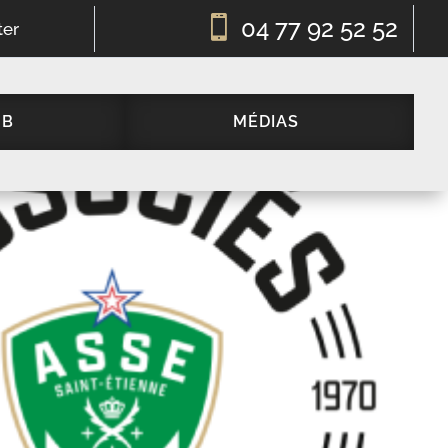

04 77 92 52 52
ter
UB
MÉDIAS