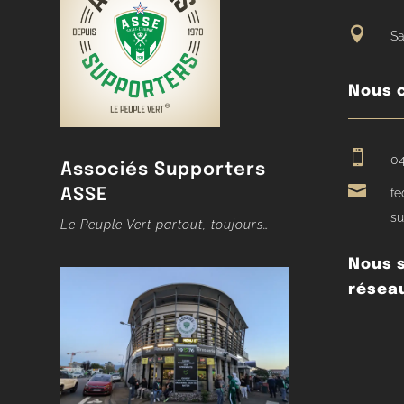

Sa
Nous 

04
Associés Supporters

ASSE
fe
su
Le Peuple Vert partout, toujours…
Nous s
résea