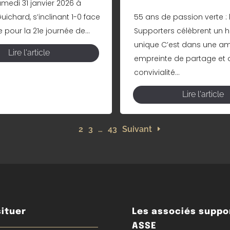
amedi 31 janvier 2026 à
ichard, s’inclinant 1-0 face
55 ans de passion verte : 
pour la 21e journée de...
Supporters célèbrent un h
unique C’est dans une a
Lire l'article
empreinte de partage et 
convivialité...
Lire l'article
1
2
3
…
43
Suivant
ituer
Les associés suppo
ASSE