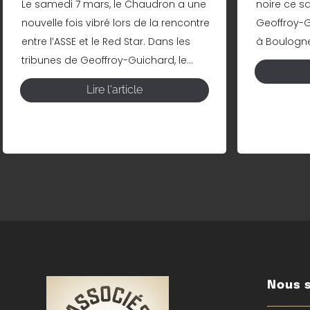
Le samedi 7 mars, le Chaudron a une
noire ce s
nouvelle fois vibré lors de la rencontre
Geoffroy-Gu
entre l’ASSE et le Red Star. Dans les
à Boulogne 
tribunes de Geoffroy-Guichard, le...
Lire l'article
Nous s