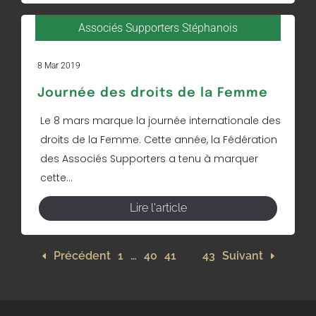
Associés Supporters Stéphanois
8 Mar 2019
Journée des droits de la Femme
Le 8 mars marque la journée internationale des
droits de la Femme. Cette année, la Fédération
des Associés Supporters a tenu à marquer
cette...
Lire l'article
Précédent
1
…
40
41
42
43
Suivant