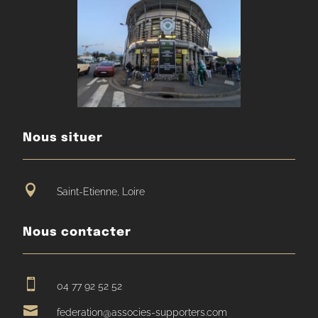
Nous situer

Saint-Etienne, Loire
Nous contacter

04 77 92 52 52

federation@associes-supporters.com