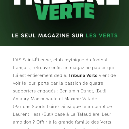
L’AS Saint-Étienne, club mythique du football
français, retrouve enfin un magazine papier qui
lui est entièrement dédié.
Tribune Verte
vient de
voir le jour, porté par la passion de quatre
supporters engagés : Benjamin Danet, (But!),
Amaury Maisonhaute et Maxime Valade
(Parlons Sports Loire), ainsi que leur complice,
Laurent Hess (But!) basé à La Talaudière. Leur
ambition ? Offrir à la grande famille des Verts