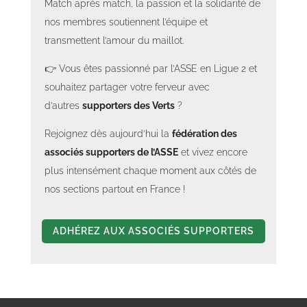
Match après match, la passion et la solidarité de
nos membres soutiennent l’équipe et
transmettent l’amour du maillot.
👉 Vous êtes passionné par l’ASSE en Ligue 2 et
Section 93 Les verts d'Anjou - Laval vs ASSE - Août 2025
Section 50 - Descartes - Laval vs ASSE - Août 2025
Section 50 - Descartes - Laval vs AS 2025
souhaitez partager votre ferveur avec
d’autres
supporters des Verts
?
Rejoignez dès aujourd’hui la
fédération des
associés supporters de l’ASSE
et vivez encore
plus intensément chaque moment aux côtés de
nos sections partout en France !
ADHÉREZ AUX ASSOCIÉS SUPPORTERS