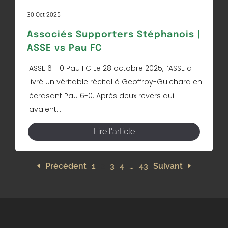
30 Oct 2025
Associés Supporters Stéphanois |
ASSE vs Pau FC
ASSE 6 - 0 Pau FC Le 28 octobre 2025, l’ASSE a
livré un véritable récital à Geoffroy-Guichard en
écrasant Pau 6-0. Après deux revers qui
avaient...
Lire l'article
Précédent
1
2
3
4
…
43
Suivant