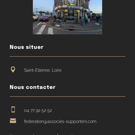
Nous situer

Saint-Etienne, Loire
Nous contacter

04 77 92 52 52

federation@associes-supporters.com