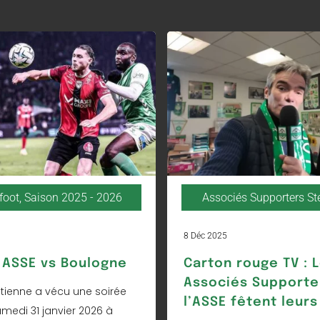
foot
,
Saison 2025 - 2026
Associés Supporters S
8 Déc 2025
ASSE vs Boulogne
Carton rouge TV : 
Associés Supporte
Étienne a vécu une soirée
l’ASSE fêtent leurs
amedi 31 janvier 2026 à