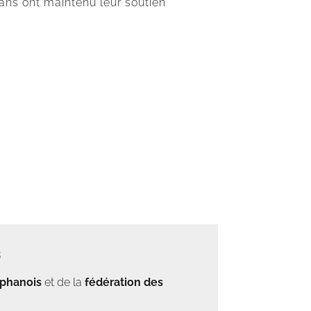
fans ont maintenu leur soutien
s
éphanois
et de la
fédération des