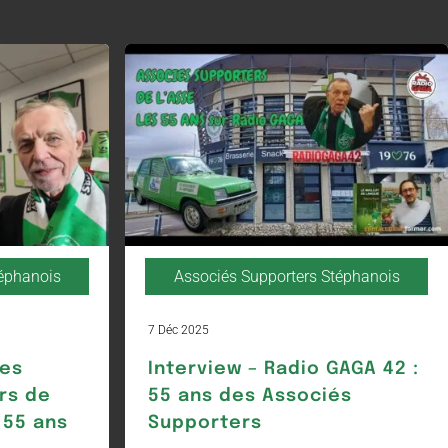
téphanois
Associés Supporters Stéphanois
7 Déc 2025
Les
Interview – Radio GAGA 42 :
rs de
55 ans des Associés
 55 ans
Supporters