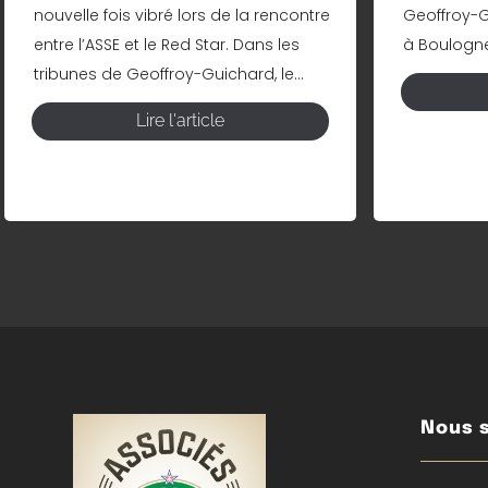
nouvelle fois vibré lors de la rencontre
Geoffroy-Gu
entre l’ASSE et le Red Star. Dans les
à Boulogne 
tribunes de Geoffroy-Guichard, le...
Lire l'article
Nous s