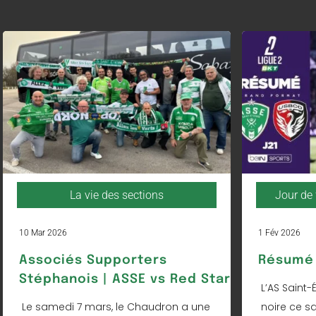
La vie des sections
Jour de 
10 Mar 2026
1 Fév 2026
Associés Supporters
Résumé 
Stéphanois | ASSE vs Red Star
L’AS Saint-
Le samedi 7 mars, le Chaudron a une
noire ce s