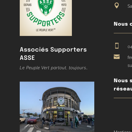

Sa
Nous 

04
Associés Supporters

ASSE
fe
su
Le Peuple Vert partout, toujours…
Nous s
résea