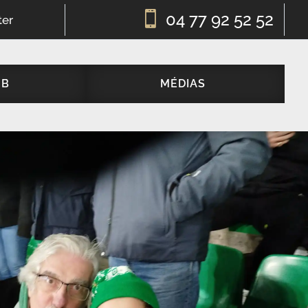

04 77 92 52 52
ter
UB
MÉDIAS