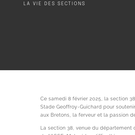
LA VIE DES SECTIONS
Ce samedi 8 février 2025, la section 
Stade Geoffroy-Guichard pour soutenir
aux Bretons, la ferveur et la passion de
La section 38, venue du département d