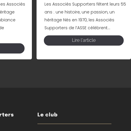
les Associés
Les Associés Supporters fêtent leurs 55
éritage
ans : une histoire, une passion, un
mbiance
héritage Nés en 1970, les Associés
de
Supporters de l’ASSE célèbrent...
Lire l'article
rters
Le club