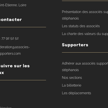
int-Etienne, Loire
Présentation des associés su
stéphanois
contacter
Les statuts des associés
La charte des valeurs du sup
 77 92 52 52
Supporters
deration@associes-
pporters.com
Adhérer aux associés suppor
uivre sur les
stéphanois
ux
Nos sections
La billetterie
Les déplacements