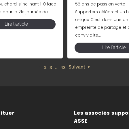
ichard, s’inclinant 1-0 face
55 ans de passion verte : 
pour la 21e journée de...
Supporters célèbrent un h
unique C’est dans une a
Lire l'article
empreinte de partage et 
convivialité...
Lire l'article
1
2
3
…
43
Suivant
ituer
Les associés suppo
ASSE