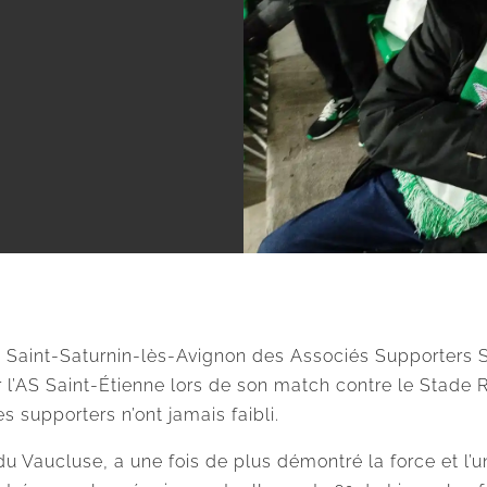
38 Saint-Saturnin-lès-Avignon des Associés Supporters 
 l’AS Saint-Étienne lors de son match contre le Stade 
s supporters n’ont jamais faibli.
u Vaucluse, a une fois de plus démontré la force et l