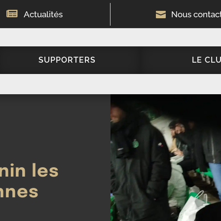

Actualités

Nous contac
SUPPORTERS
LE CL
nin les
ennes