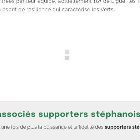
ontrées par leur équipe, actuellement 16ᵉ de Ligue, les 
’esprit de résilience qui caractérise les Verts.
 associés supporters stéphanoi
e fois de plus la puissance et la fidélité des
supporters st