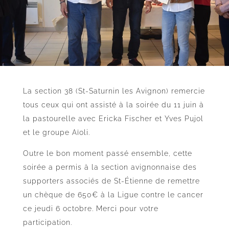
La section 38 (St-Saturnin les Avignon) remercie
tous ceux qui ont assisté à la soirée du 11 juin à
la pastourelle avec Ericka Fischer et Yves Pujol
et le groupe Aïoli.
Outre le bon moment passé ensemble, cette
soirée a permis à la section avignonnaise des
supporters associés de St-Étienne de remettre
un chèque de 650€ à la Ligue contre le cancer
ce jeudi 6 octobre. Merci pour votre
participation.