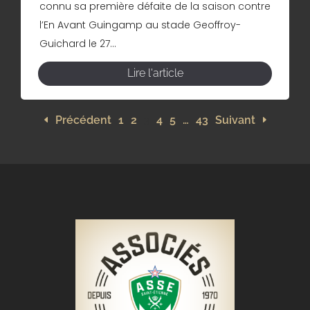
connu sa première défaite de la saison contre
l’En Avant Guingamp au stade Geoffroy-
Guichard le 27...
Lire l'article
Précédent
1
2
3
4
5
…
43
Suivant