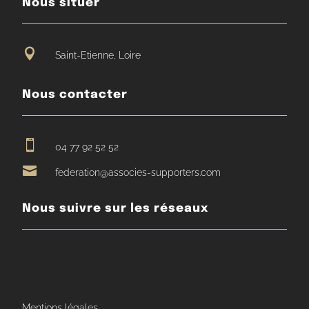
Nous situer

Saint-Etienne, Loire
Nous contacter

04 77 92 52 52

federation@associes-supporters.com
Nous suivre sur les réseaux
Mentions légales