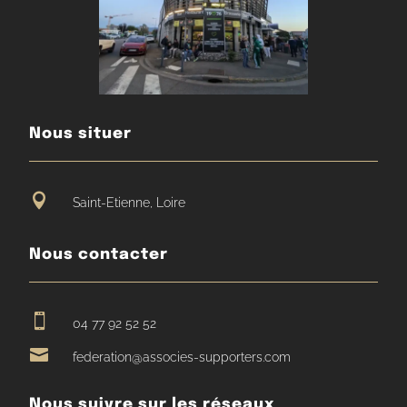
Nous situer

Saint-Etienne, Loire
Nous contacter

04 77 92 52 52

federation@associes-supporters.com
Nous suivre sur les réseaux