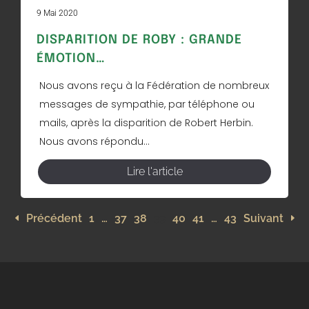
9 Mai 2020
DISPARITION DE ROBY : GRANDE
ÉMOTION…
Nous avons reçu à la Fédération de nombreux
messages de sympathie, par téléphone ou
mails, après la disparition de Robert Herbin.
Nous avons répondu...
Lire l'article
Précédent
1
…
37
38
39
40
41
…
43
Suivant