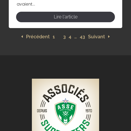
avaient...
Lire l'article
Précédent
1
2
3
4
…
43
Suivant