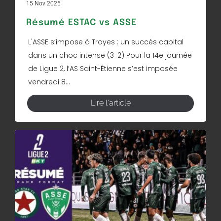
15 Nov 2025
Résumé ESTAC vs ASSE
L'ASSE s’impose à Troyes : un succès capital
dans un choc intense (3-2) Pour la 14e journée
de Ligue 2, l’AS Saint-Étienne s’est imposée
vendredi 8...
Lire l'article