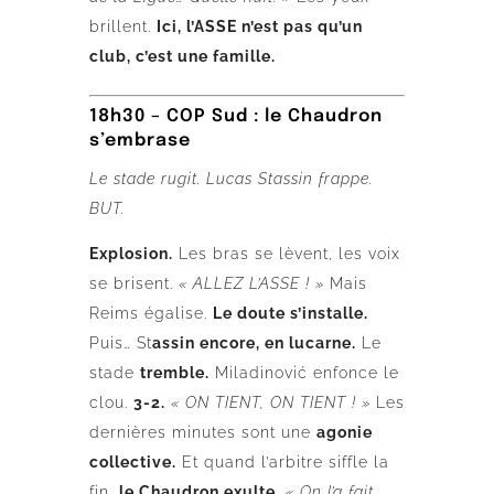
brillent.
Ici, l’ASSE n’est pas qu’un
club, c’est une famille.
18h30 – COP Sud : le Chaudron
s’embrase
Le stade rugit. Lucas Stassin frappe.
BUT.
Explosion.
Les bras se lèvent, les voix
se brisent.
« ALLEZ L’ASSE ! »
Mais
Reims égalise.
Le doute s’installe.
Puis… St
assin encore, en lucarne.
Le
stade
tremble.
Miladinović enfonce le
clou.
3-2.
« ON TIENT, ON TIENT ! »
Les
dernières minutes sont une
agonie
collective.
Et quand l’arbitre siffle la
fin,
le Chaudron exulte.
« On l’a fait.