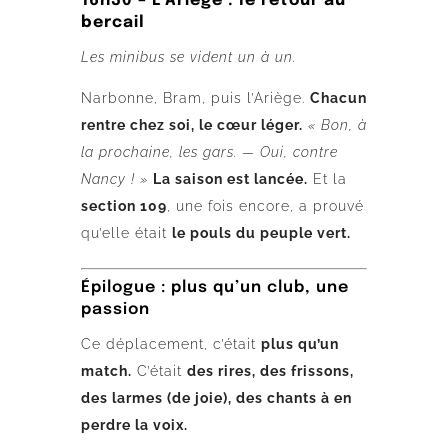
16h30 – L’Ariège : le retour au
bercail
Les minibus se vident un à un.
Narbonne, Bram, puis l’Ariège.
Chacun
rentre chez soi, le cœur léger.
« Bon, à
la prochaine, les gars. — Oui, contre
Nancy ! »
La saison est lancée.
Et la
section 109
, une fois encore, a prouvé
qu’elle était
le pouls du peuple vert.
Épilogue : plus qu’un club, une
passion
Ce déplacement, c’était
plus qu’un
match.
C’était
des rires, des frissons,
des larmes (de joie), des chants à en
perdre la voix.