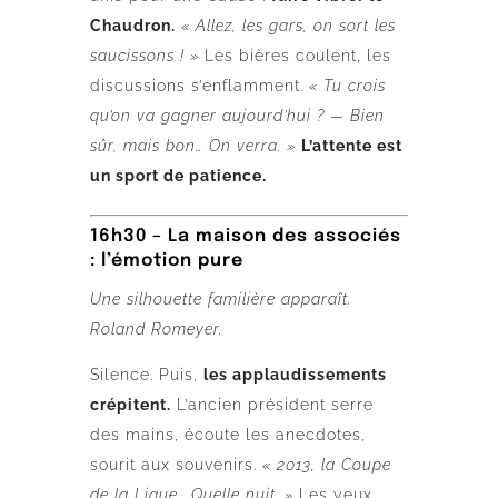
Chaudron.
« Allez, les gars, on sort les
saucissons ! »
Les bières coulent, les
discussions s’enflamment.
« Tu crois
qu’on va gagner aujourd’hui ? — Bien
sûr, mais bon… On verra. »
L’attente est
un sport de patience.
16h30 – La maison des associés
: l’émotion pure
Une silhouette familière apparaît.
Roland Romeyer.
Silence. Puis,
les applaudissements
crépitent.
L’ancien président serre
des mains, écoute les anecdotes,
sourit aux souvenirs.
« 2013, la Coupe
de la Ligue… Quelle nuit. »
Les yeux