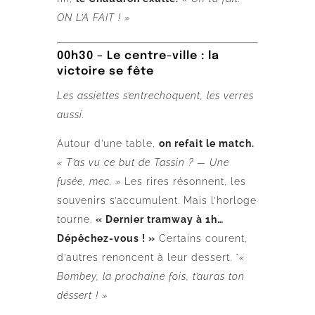
ON L’A FAIT ! »
00h30 – Le centre-ville : la
victoire se fête
Les assiettes s’entrechoquent, les verres
aussi.
Autour d’une table,
on refait le match.
« T’as vu ce but de Tassin ? — Une
fusée, mec. »
Les rires résonnent, les
souvenirs s’accumulent. Mais l’horloge
tourne.
« Dernier tramway à 1h…
Dépêchez-vous ! »
Certains courent,
d’autres renoncent à leur dessert. *
«
Bombey, la prochaine fois, t’auras ton
déssert ! »