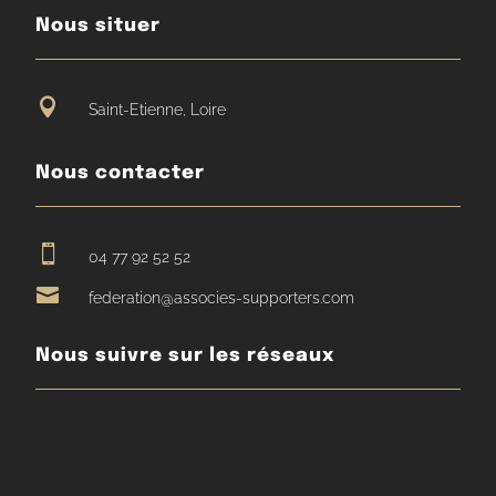
Nous situer

Saint-Etienne, Loire
Nous contacter

04 77 92 52 52

federation@associes-supporters.com
Nous suivre sur les réseaux