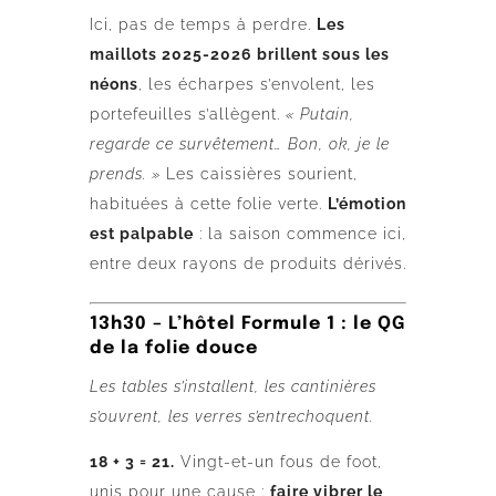
Ici, pas de temps à perdre.
Les
maillots 2025-2026 brillent sous les
néons
, les écharpes s’envolent, les
portefeuilles s’allègent.
« Putain,
regarde ce survêtement… Bon, ok, je le
prends. »
Les caissières sourient,
habituées à cette folie verte.
L’émotion
est palpable
: la saison commence ici,
entre deux rayons de produits dérivés.
13h30 – L’hôtel Formule 1 : le QG
de la folie douce
Les tables s’installent, les cantinières
s’ouvrent, les verres s’entrechoquent.
18 + 3 = 21.
Vingt-et-un fous de foot,
unis pour une cause :
faire vibrer le