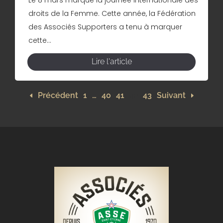
droits de la Femme. Cette année, la Fédération
des Associés Supporters a tenu à marquer
cette...
Lire l'article
Précédent
1
…
40
41
42
43
Suivant