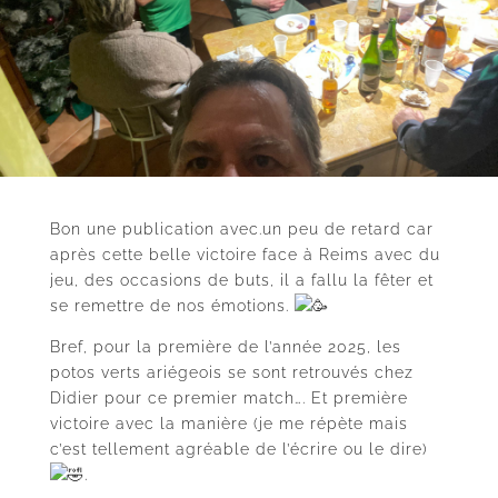
Bon une publication avec.un peu de retard car
après cette belle victoire face à Reims avec du
jeu, des occasions de buts, il a fallu la fêter et
se remettre de nos émotions.
Bref, pour la première de l’année 2025, les
potos verts ariégeois se sont retrouvés chez
Didier pour ce premier match…. Et première
victoire avec la manière (je me répète mais
c’est tellement agréable de l’écrire ou le dire)
.