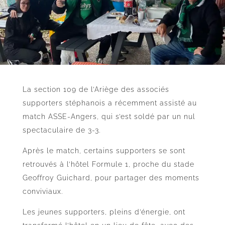
La section 109 de l’Ariège des associés
supporters stéphanois a récemment assisté au
match ASSE-Angers, qui s’est soldé par un nul
spectaculaire de 3-3.
Après le match, certains supporters se sont
retrouvés à l’hôtel Formule 1, proche du stade
Geoffroy Guichard, pour partager des moments
conviviaux.
Les jeunes supporters, pleins d’énergie, ont