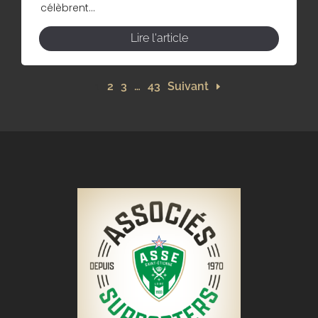
célèbrent...
Lire l'article
1
2
3
…
43
Suivant