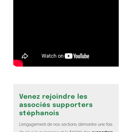
Venez rejoindre les
associés supporters
stéphanois
L’engagement de nos sections démontre une fois