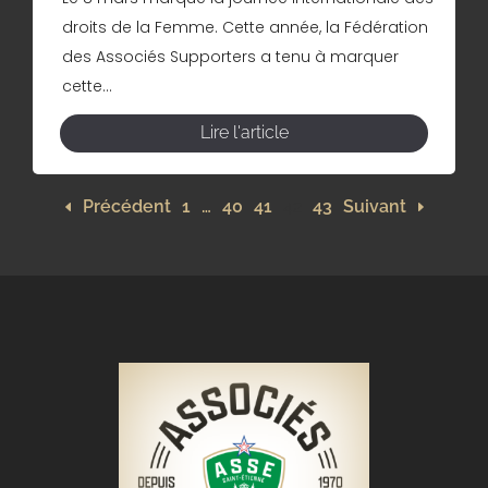
droits de la Femme. Cette année, la Fédération
des Associés Supporters a tenu à marquer
cette...
Lire l'article
Précédent
1
…
40
41
42
43
Suivant