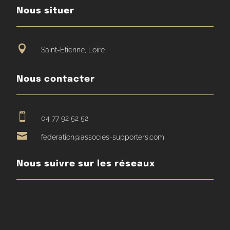
Nous situer

Saint-Etienne, Loire
Nous contacter

04 77 92 52 52

federation@associes-supporters.com
Nous suivre sur les réseaux