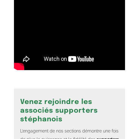
Venez rejoindre les
associés supporters
stéphanois
L’engagement de nos sections démontre une fois