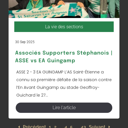
La vie des sections
30 Sep 2025
Associés Supporters Stéphanois |
ASSE vs EA Guingamp
ASSE 2 - 3 EA GUINGAMP L’AS Saint-Étienne a
connu sa première défaite de la saison contre
l’En Avant Guingamp au stade Geoffroy-
Guichard le 27...
Lire l'article
Précédent
1
2
3
4
5
…
43
Suivant