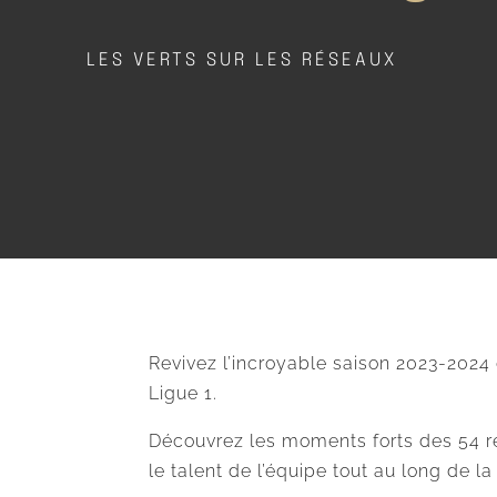
LES VERTS SUR LES RÉSEAUX
Revivez l’incroyable saison 2023-2024 
Ligue 1.
Découvrez les moments forts des 54 réa
le talent de l’équipe tout au long de la