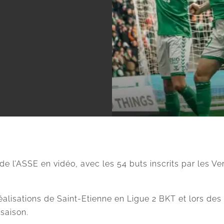
de l’ASSE en vidéo, avec les 54 buts inscrits par les 
lisations de Saint-Etienne en Ligue 2 BKT et lors des b
 saison.