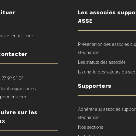
ituer
Les associés suppo
ASSE
int-Etienne, Loire
Présentation des associés su
stéphanois
contacter
Les statuts des associés
La charte des valeurs du sup
 77 92 52 52
Supporters
deration@associes-
pporters.com
Adhérer aux associés suppor
uivre sur les
stéphanois
ux
Nos sections