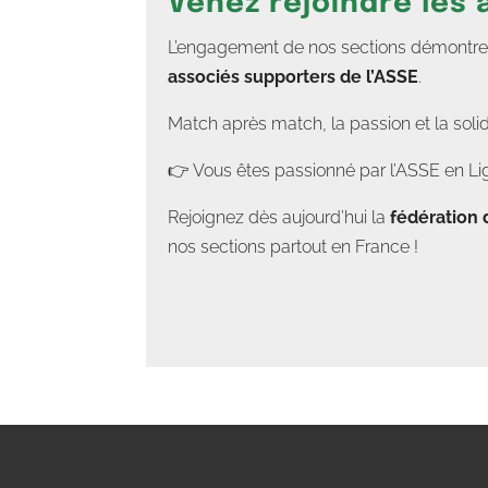
Venez rejoindre les
L’engagement de nos sections démontre un
associés supporters de l’ASSE
.
Match après match, la passion et la soli
👉 Vous êtes passionné par l’ASSE en Lig
Rejoignez dès aujourd’hui la
fédération 
nos sections partout en France !