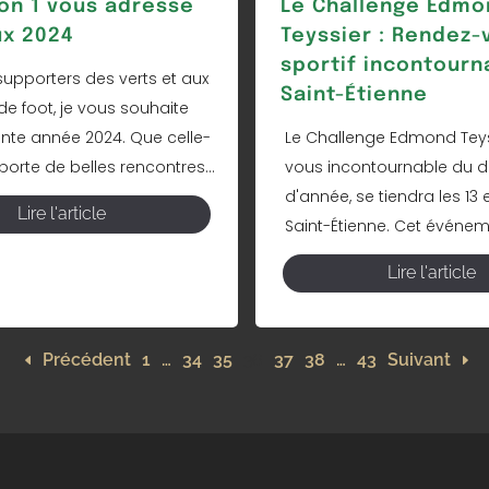
ion 1 vous adresse
Le Challenge Edmo
x 2024
Teyssier : Rendez-
sportif incontourn
supporters des verts et aux
Saint-Étienne
e foot, je vous souhaite
ente année 2024. Que celle-
Le Challenge Edmond Teys
orte de belles rencontres...
vous incontournable du 
d'année, se tiendra les 13 e
Lire l'article
Saint-Étienne. Cet événemen
Lire l'article
Précédent
1
…
34
35
36
37
38
…
43
Suivant