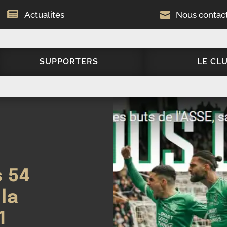

Actualités

Nous contac
SUPPORTERS
LE CL
s 54
la
1