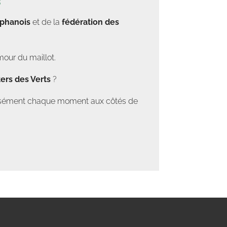
s
éphanois
et de la
fédération des
mour du maillot.
ers des Verts
?
tensément chaque moment aux côtés de