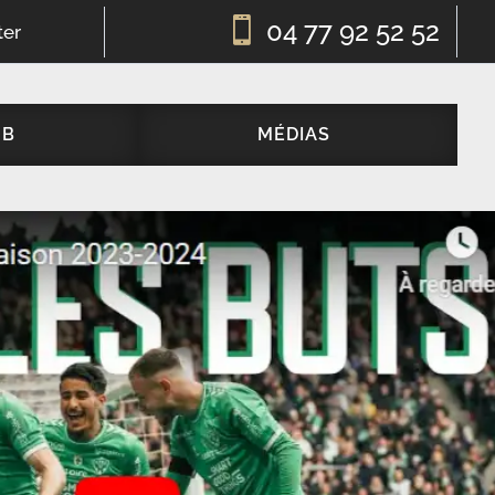

04 77 92 52 52
ter
UB
MÉDIAS