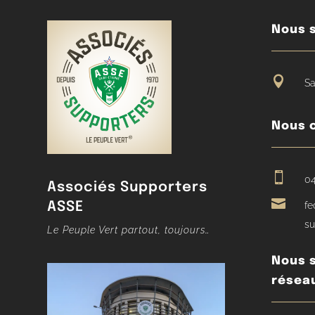
Nous s

Sa
Nous 

04
Associés Supporters

ASSE
fe
su
Le Peuple Vert partout, toujours…
Nous s
résea