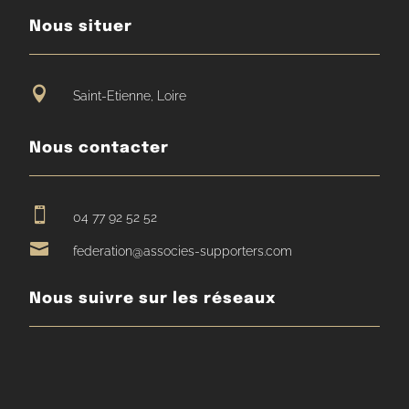
Nous situer

Saint-Etienne, Loire
Nous contacter

04 77 92 52 52

federation@associes-supporters.com
Nous suivre sur les réseaux