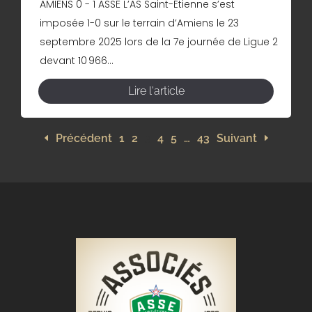
AMIENS 0 - 1 ASSE L’AS Saint-Étienne s’est
imposée 1-0 sur le terrain d’Amiens le 23
septembre 2025 lors de la 7e journée de Ligue 2
devant 10 966...
Lire l'article
Précédent
1
2
3
4
5
…
43
Suivant