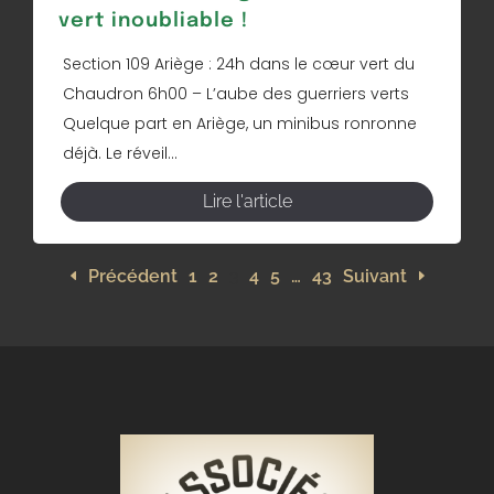
vert inoubliable !
Section 109 Ariège : 24h dans le cœur vert du
Chaudron 6h00 – L’aube des guerriers verts
Quelque part en Ariège, un minibus ronronne
déjà. Le réveil...
Lire l'article
Précédent
1
2
3
4
5
…
43
Suivant