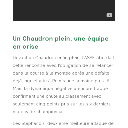
Un Chaudron plein, une équipe
en crise
Devant un Chaudron enfin plein, l’ASSE abordait
cette rencontre avec l’obligation de se relancer
dans la course à la montée après une défaite
déjà inquiétante à Reims une semaine plus tôt.
Mais la dynamique négative a encore frappé,
confirmant une chute au classement avec
seulement cinq points pris sur les six derniers
matchs de championnat.
Les Stéphanois, deuxième meilleure attaque de