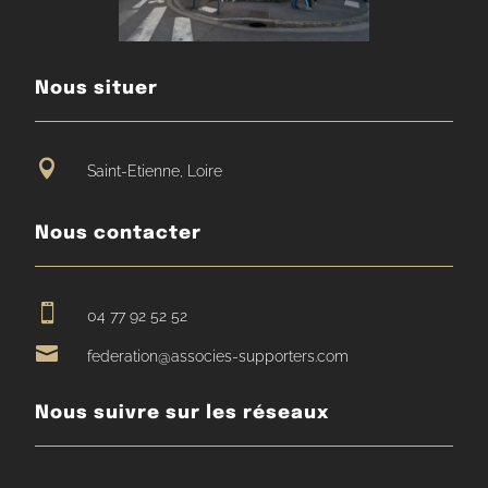
Nous situer

Saint-Etienne, Loire
Nous contacter

04 77 92 52 52

federation@associes-supporters.com
Nous suivre sur les réseaux