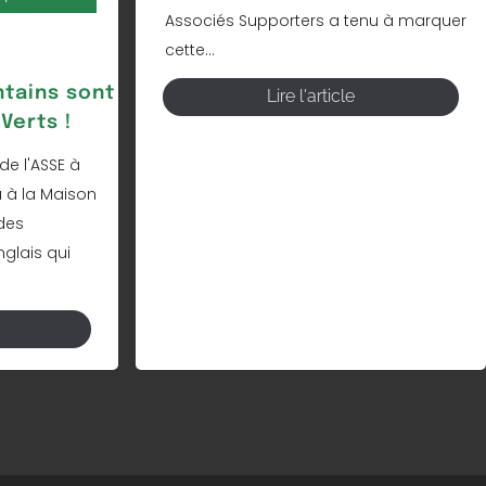
Associés Supporters a tenu à marquer
cette...
ntains sont
Lire l'article
Verts !
de l'ASSE à
 à la Maison
des
nglais qui