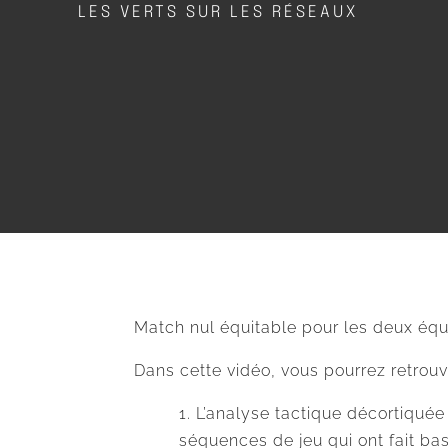
LES VERTS SUR LES RÉSEAUX
Match nul équitable pour les deux équip
Dans cette vidéo, vous pourrez retrouv
L’analyse tactique décortiquée 
séquences de jeu qui ont fait bas