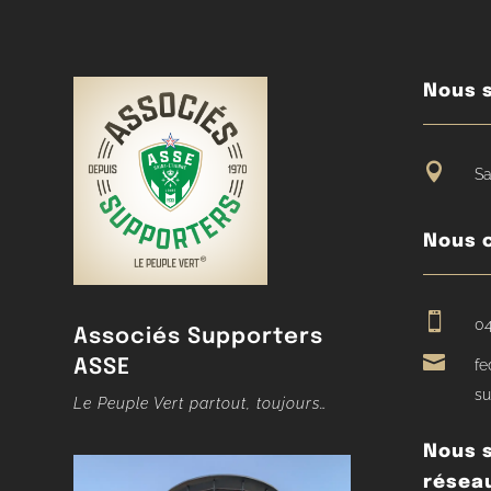
Nous s

Sa
Nous 

04
Associés Supporters

ASSE
fe
su
Le Peuple Vert partout, toujours…
Nous s
résea