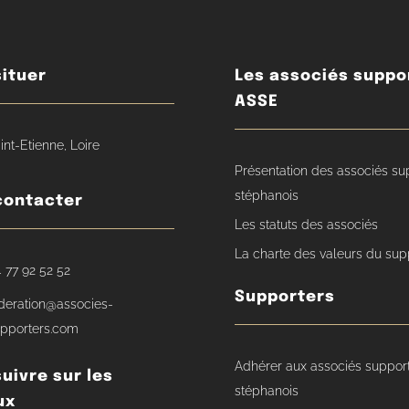
ituer
Les associés suppo
ASSE
int-Etienne, Loire
Présentation des associés su
stéphanois
contacter
Les statuts des associés
La charte des valeurs du sup
 77 92 52 52
Supporters
deration@associes-
pporters.com
Adhérer aux associés suppor
uivre sur les
stéphanois
ux