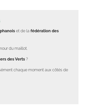
s
éphanois
et de la
fédération des
mour du maillot.
ers des Verts
?
tensément chaque moment aux côtés de