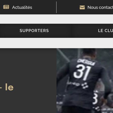

Actualités

Nous contac
SUPPORTERS
LE CL
– le