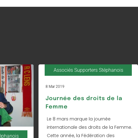
Associés Supporters Stéphanois
8 Mar 2019
Journée des droits de la
Femme
Le 8 mars marque la journée
internationale des droits de la Femme.
Cette année, la Fédération des
téphanois