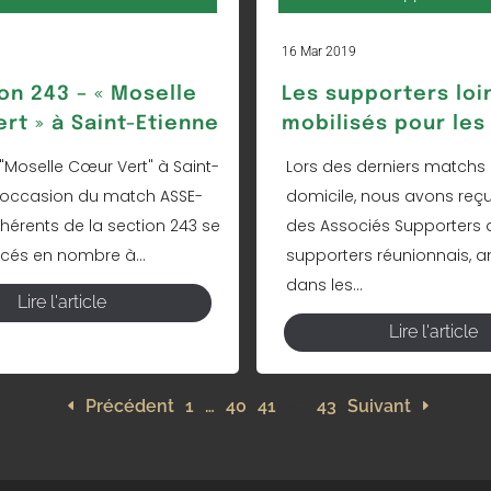
16 Mar 2019
on 243 – « Moselle
Les supporters loi
rt » à Saint-Etienne
mobilisés pour les 
 "Moselle Cœur Vert" à Saint-
Lors des derniers matchs 
 l'occasion du match ASSE-
domicile, nous avons reçu
dhérents de la section 243 se
des Associés Supporters 
cés en nombre à...
supporters réunionnais, a
dans les...
Lire l'article
Lire l'article
Précédent
1
…
40
41
42
43
Suivant