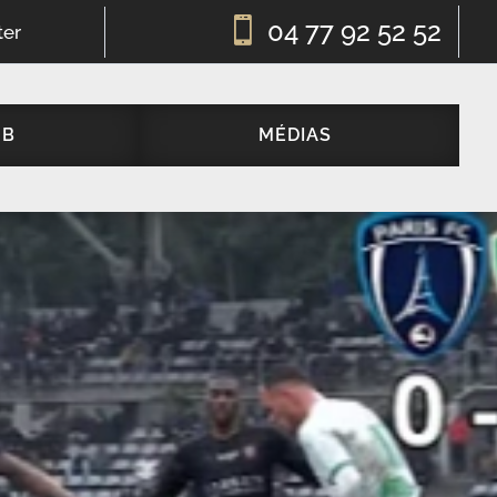

04 77 92 52 52
ter
UB
MÉDIAS