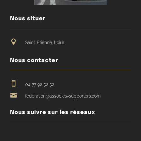
Nous situer

Saint-Etienne, Loire
Nous contacter

04 77 92 52 52

federation@associes-supporters.com
Nous suivre sur les réseaux