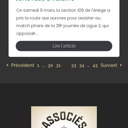
Ce samedi 9 mars, la section 109 de l'Ariège a
pris la route aux aurores pour assister au
match phare de la 28ᵉ journée de Ligue 2, qui
opposait...
Lire l'article
Précédent
1
…
30
31
32
33
34
…
43
Suivant