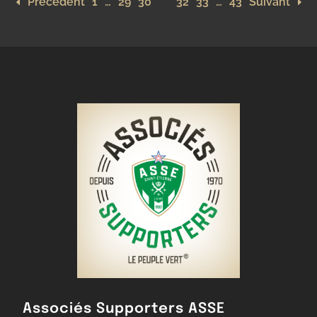
Précédent
1
…
29
30
31
32
33
…
43
Suivant
Associés Supporters ASSE