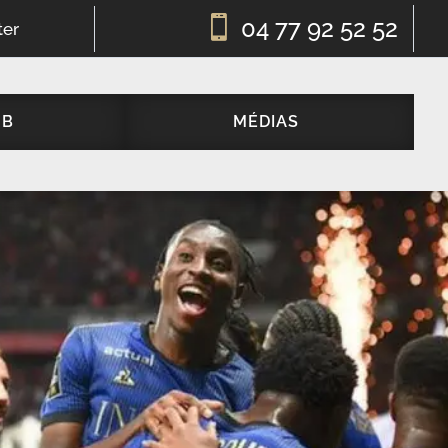

04 77 92 52 52
ter
UB
MÉDIAS