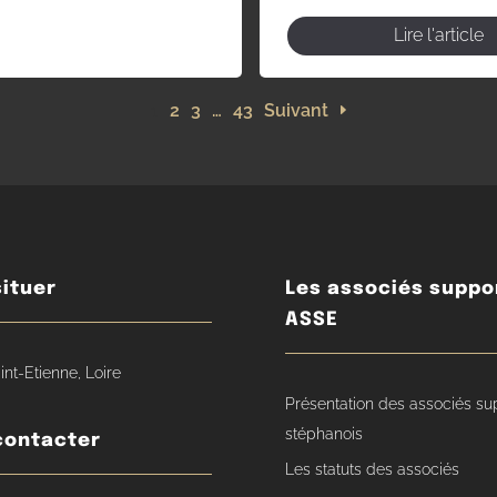
Lire l'article
1
2
3
…
43
Suivant
ituer
Les associés suppo
ASSE
int-Etienne, Loire
Présentation des associés su
stéphanois
contacter
Les statuts des associés