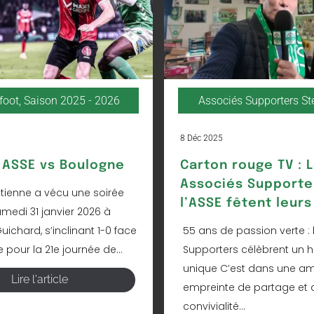
foot
,
Saison 2025 - 2026
Associés Supporters S
8 Déc 2025
ASSE vs Boulogne
Carton rouge TV : 
Associés Supporte
Étienne a vécu une soirée
l’ASSE fêtent leurs
amedi 31 janvier 2026 à
ichard, s’inclinant 1-0 face
55 ans de passion verte : 
pour la 21e journée de...
Supporters célèbrent un h
unique C’est dans une a
Lire l'article
empreinte de partage et 
convivialité...