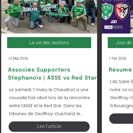
La vie des sections
Jour de 
10 Mar 2026
1 Fév 2026
Associés Supporters
Résumé 
Stéphanois | ASSE vs Red Star
L’AS Saint-
Le samedi 7 mars, le Chaudron a une
noire ce s
nouvelle fois vibré lors de la rencontre
Geoffroy-Gu
entre l’ASSE et le Red Star. Dans les
à Boulogne 
tribunes de Geoffroy-Guichard, le...
Lire l'article