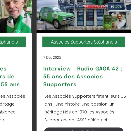
téphanois
Associés Supporters Stéphanois
7 Déc 2025
Les
Interview – Radio GAGA 42 :
rs de
55 ans des Associés
 55 ans
Supporters
les Associés
Les Associés Supporters fêtent leurs 55
éritage
ans : une histoire, une passion, un
mbiance
héritage Nés en 1970, les Associés
de
Supporters de l’ASSE célèbrent...