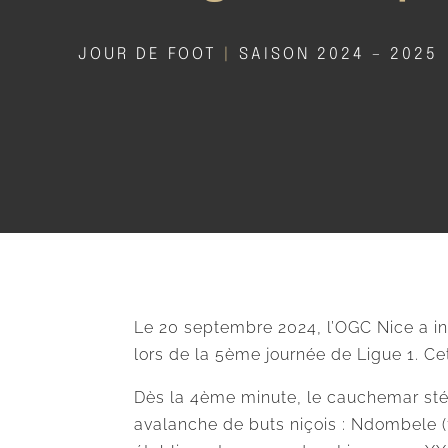
JOUR DE FOOT
|
SAISON 2024 – 2025
Le 20 septembre 2024, l’OGC Nice a inf
lors de la 5ème journée de Ligue 1. Cet
Dès la 4ème minute, le cauchemar sté
avalanche de buts niçois : Ndombele (