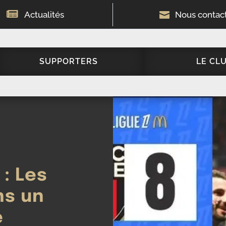

Actualités

Nous contac
SUPPORTERS
LE CL
 : Les
ns un
e