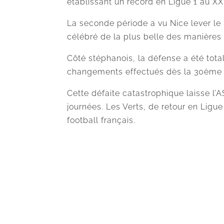
établissant un record en Ligue 1 au XXI
La seconde période a vu Nice lever le p
célébré de la plus belle des manières 
Côté stéphanois, la défense a été to
changements effectués dès la 30ème min
Cette défaite catastrophique laisse l
journées. Les Verts, de retour en Ligue
football français.