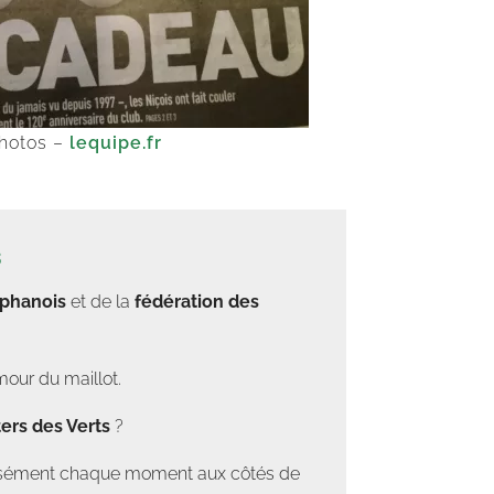
photos –
lequipe.fr
s
éphanois
et de la
fédération des
mour du maillot.
ers des Verts
?
tensément chaque moment aux côtés de