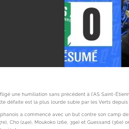
ligé une humiliation sans précédent à l’AS Saint-Étienne
te défaite est la plus lourde subie par les Verts depuis
phanois a commencé avec un but contre son camp de Ba
7e), Cho (24e), Moukoko (26e, 39e) et Guessand (36e) on