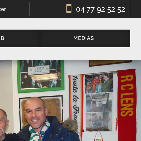

04 77 92 52 52
ter
UB
MÉDIAS