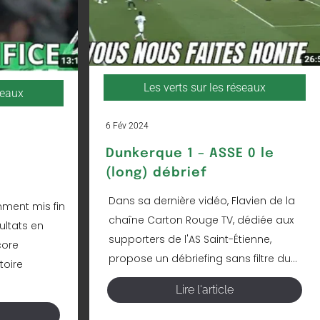
Les verts sur les réseaux
seaux
6 Fév 2024
Dunkerque 1 – ASSE 0 le
(long) débrief
Dans sa dernière vidéo, Flavien de la
amment mis fin
chaîne Carton Rouge TV, dédiée aux
ultats en
supporters de l'AS Saint-Étienne,
core
propose un débriefing sans filtre du...
toire
Lire l'article