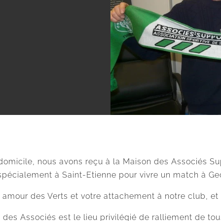
domicile, nous avons reçu à la Maison des Associés Su
 spécialement à Saint-Etienne pour vivre un match à Ge
our des Verts et votre attachement à notre club, et à
s Associés est le lieu privilégié de ralliement de tous