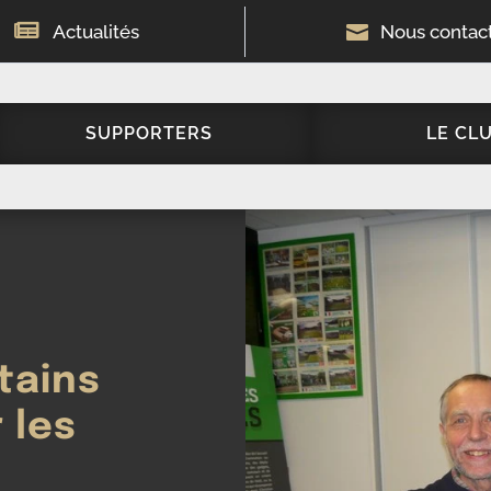

Actualités

Nous contac
SUPPORTERS
LE CL
tains
 les