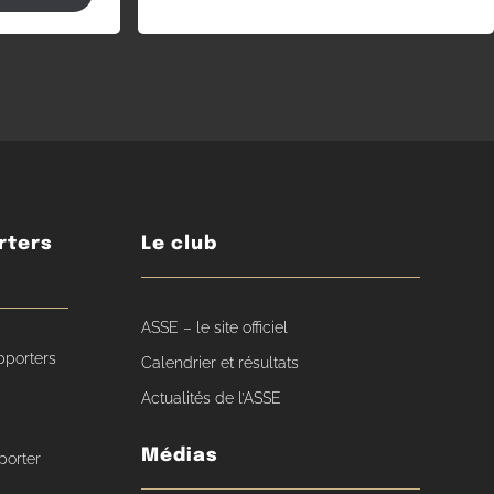
rters
Le club
ASSE – le site officiel
pporters
Calendrier et résultats
Actualités de l’ASSE
Médias
porter