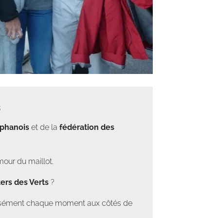
s
éphanois
et de la
fédération des
mour du maillot.
ers des Verts
?
tensément chaque moment aux côtés de