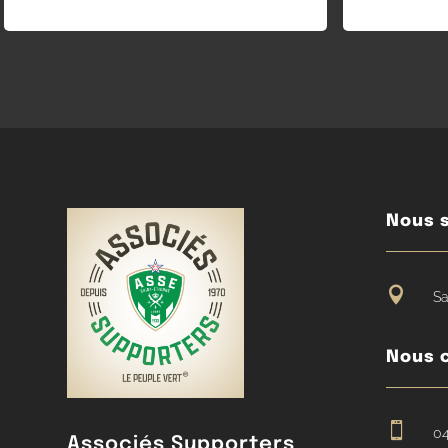
Nous s

Sa
Nous 

04
Associés Supporters