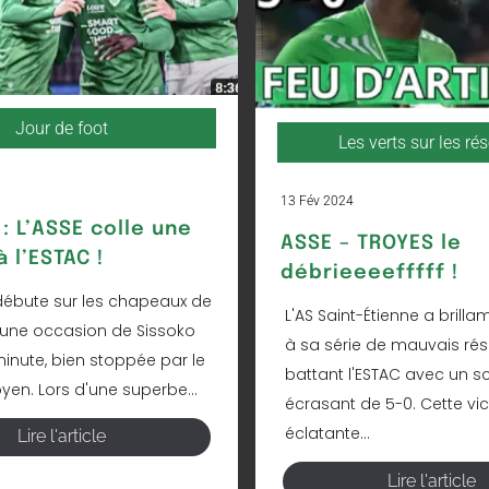
Jour de foot
Les verts sur les ré
13 Fév 2024
: L’ASSE colle une
ASSE – TROYES le
 l’ESTAC !
débrieeeefffff !
ébute sur les chapeaux de
L'AS Saint-Étienne a brill
une occasion de Sissoko
à sa série de mauvais rés
minute, bien stoppée par le
battant l'ESTAC avec un s
yen. Lors d'une superbe...
écrasant de 5-0. Cette vic
éclatante...
Lire l'article
Lire l'article