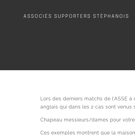
ASSOCIÉS SUPPORTERS STÉPHANOIS
Lors des derniers matchs de l’ASSE à 
anglais qui dans les 2 cas sont venus
Chapeau messieurs/dames pour votre am
Ces exemples montrent que la maison de