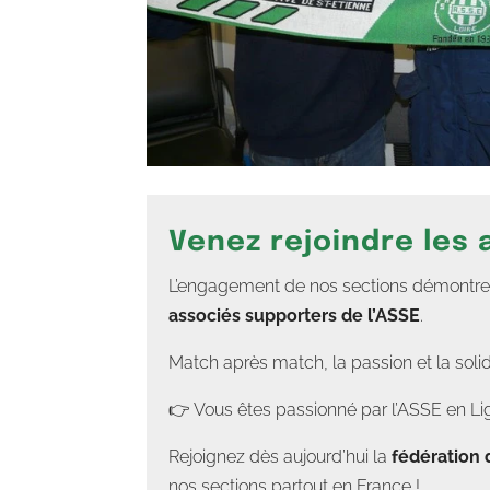
Venez rejoindre les
L’engagement de nos sections démontre un
associés supporters de l’ASSE
.
Match après match, la passion et la soli
👉 Vous êtes passionné par l’ASSE en Lig
Rejoignez dès aujourd’hui la
fédération 
nos sections partout en France !